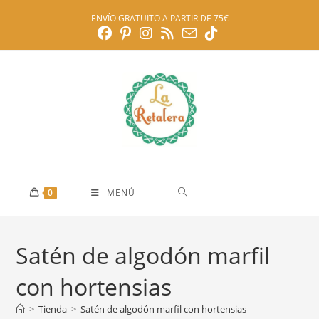
Ir
ENVÍO GRATUITO A PARTIR DE 75€
al
contenido
0
MENÚ
Satén de algodón marfil
con hortensias
>
Tienda
>
Satén de algodón marfil con hortensias