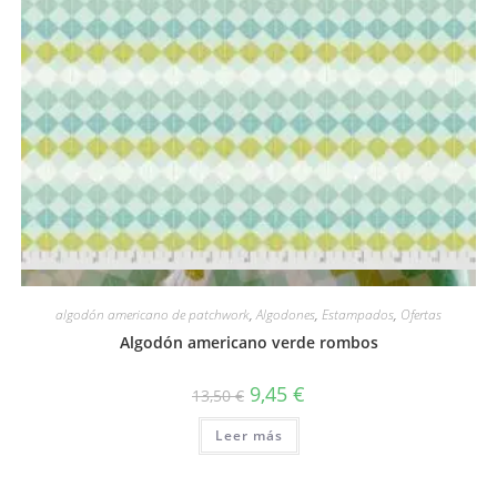
Vista rápida
algodón americano de patchwork
,
Algodones
,
Estampados
,
Ofertas
Algodón americano verde rombos
El
El
9,45
€
13,50
€
precio
precio
original
actual
Leer más
era:
es:
13,50 €.
9,45 €.