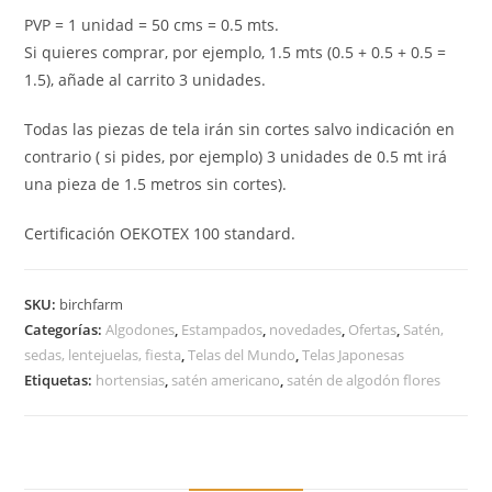
PVP = 1 unidad = 50 cms = 0.5 mts.
Si quieres comprar, por ejemplo, 1.5 mts (0.5 + 0.5 + 0.5 =
1.5), añade al carrito 3 unidades.
Todas las piezas de tela irán sin cortes salvo indicación en
contrario ( si pides, por ejemplo) 3 unidades de 0.5 mt irá
una pieza de 1.5 metros sin cortes).
Certificación OEKOTEX 100 standard.
SKU:
birchfarm
Categorías:
Algodones
,
Estampados
,
novedades
,
Ofertas
,
Satén,
sedas, lentejuelas, fiesta
,
Telas del Mundo
,
Telas Japonesas
Etiquetas:
hortensias
,
satén americano
,
satén de algodón flores