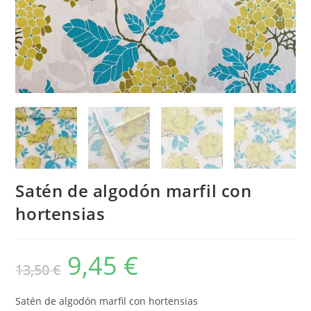
Satén de algodón marfil con
hortensias
9,45
€
El
El
13,50
€
precio
precio
original
actual
era:
es:
13,50 €.
9,45 €.
Satén de algodón marfil con hortensias