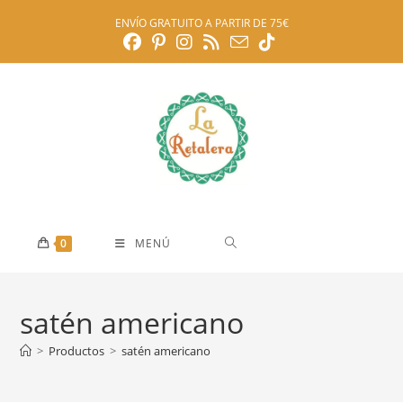
Ir
ENVÍO GRATUITO A PARTIR DE 75€
al
contenido
0
MENÚ
satén americano
>
Productos
>
satén americano