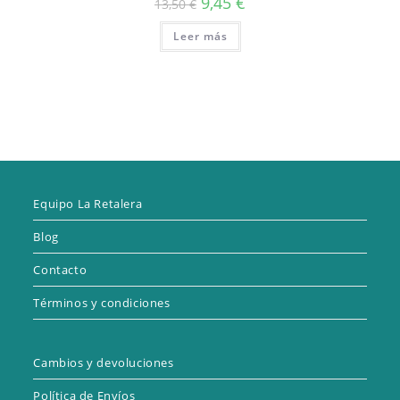
9,45
€
13,50
€
precio
precio
original
actual
Leer más
era:
es:
13,50 €.
9,45 €.
Equipo La Retalera
Blog
Contacto
Términos y condiciones
Cambios y devoluciones
Política de Envíos