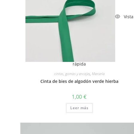
Vista
rápida
cintas, gomas y encajes
,
Mercería
Cinta de bies de algodón verde hierba
1,00
€
Leer más