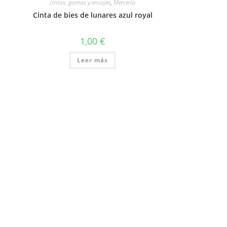
cintas, gomas y encajes
,
Mercería
Cinta de bies de lunares azul royal
1,00
€
Leer más