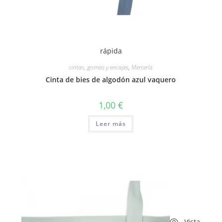
rápida
cintas, gomas y encajes
,
Mercería
Cinta de bies de algodón azul vaquero
1,00
€
Leer más
Vista