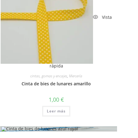
Vista
rápida
cintas, gomas y encajes
,
Mercería
Cinta de bies de lunares amarillo
1,00
€
Leer más
Vista rápida