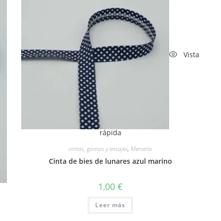
Vista
rápida
cintas, gomas y encajes
,
Mercería
Cinta de bies de lunares azul marino
1,00
€
Leer más