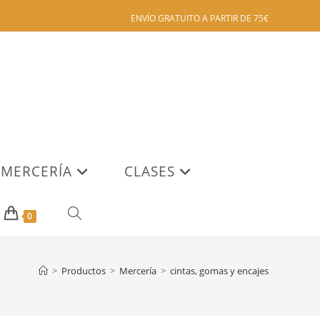
ENVÍO GRATUITO A PARTIR DE 75€
MERCERÍA
CLASES
ALTERNAR
0
BÚSQUEDA
>
Productos
>
Mercería
>
cintas, gomas y encajes
DE