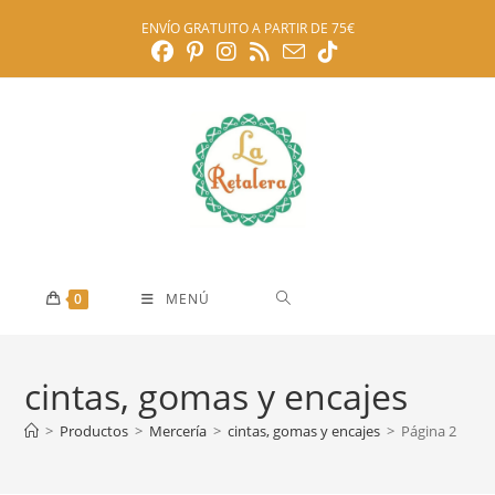
Ir
ENVÍO GRATUITO A PARTIR DE 75€
al
contenido
0
MENÚ
cintas, gomas y encajes
>
Productos
>
Mercería
>
cintas, gomas y encajes
>
Página 2