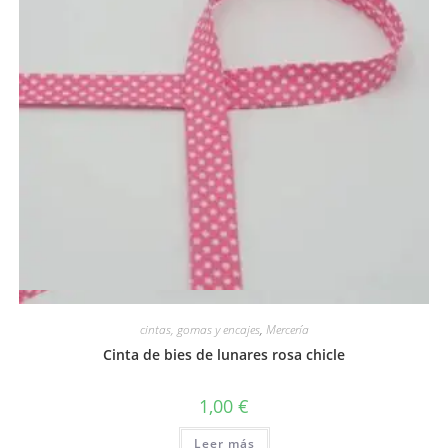
Vista rápida
cintas, gomas y encajes
,
Mercería
Cinta de bies de lunares rosa chicle
1,00
€
Leer más