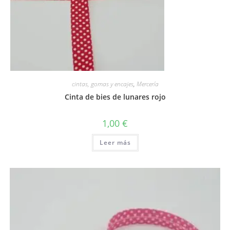
cintas, gomas y encajes
,
Mercería
Cinta de bies de lunares rojo
1,00
€
Leer más