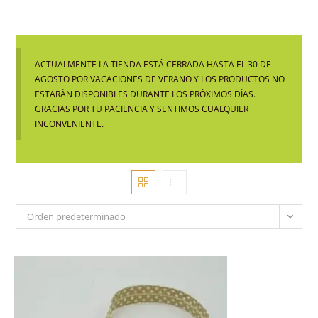
ACTUALMENTE LA TIENDA ESTÁ CERRADA HASTA EL 30 DE
AGOSTO POR VACACIONES DE VERANO Y LOS PRODUCTOS NO
ESTARÁN DISPONIBLES DURANTE LOS PRÓXIMOS DÍAS.
GRACIAS POR TU PACIENCIA Y SENTIMOS CUALQUIER
INCONVENIENTE.
Orden predeterminado