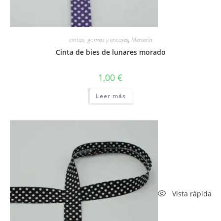
cintas, gomas y encajes
,
Mercería
Cinta de bies de lunares morado
1,00
€
Leer más
Vista rápida