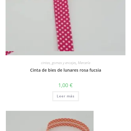
Vista rápida
cintas, gomas y encajes
,
Mercería
Cinta de bies de lunares rosa fucsia
1,00
€
Leer más