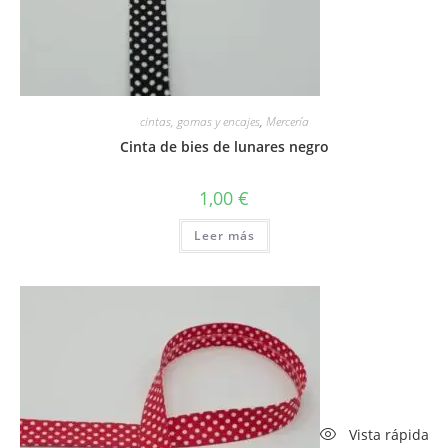
cintas, gomas y encajes
,
Mercería
Cinta de bies de lunares negro
1,00
€
Leer más
Vista rápida