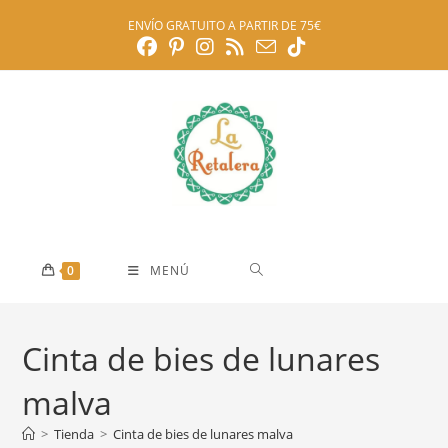
Ir
ENVÍO GRATUITO A PARTIR DE 75€
al
contenido
0
MENÚ
Cinta de bies de lunares
malva
>
Tienda
>
Cinta de bies de lunares malva