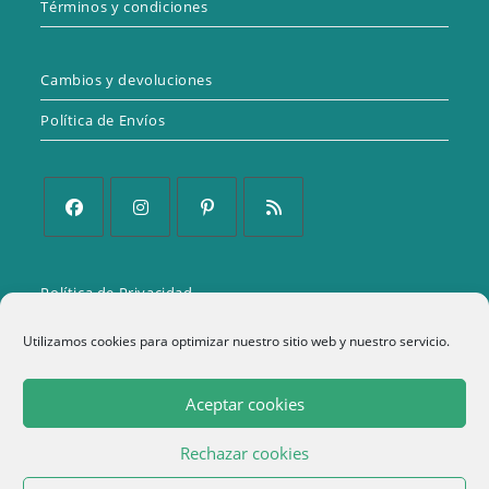
Términos y condiciones
Cambios y devoluciones
Política de Envíos
Se
Se
Se
Se
abre
abre
abre
abre
Política de Privacidad
en
en
en
en
una
una
una
una
Aviso Legal
Utilizamos cookies para optimizar nuestro sitio web y nuestro servicio.
nueva
nueva
nueva
nueva
Política de cookies (UE)
pestaña
pestaña
pestaña
pestaña
Aceptar cookies
Términos y condiciones
Rechazar cookies