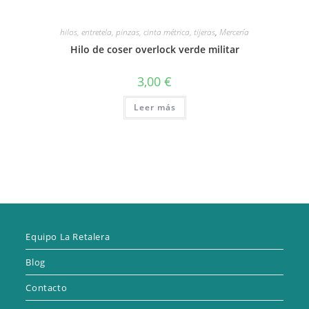
hilos, entretela, pinzas, cinta métrica, tijeras
,
Mercería
Hilo de coser overlock verde militar
3,00
€
Leer más
Equipo La Retalera
Blog
Contacto