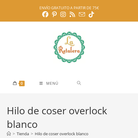
Ir
ENVÍO GRATUITO A PARTIR DE 75€
al
contenido
0
MENÚ
Hilo de coser overlock
blanco
>
Tienda
>
Hilo de coser overlock blanco