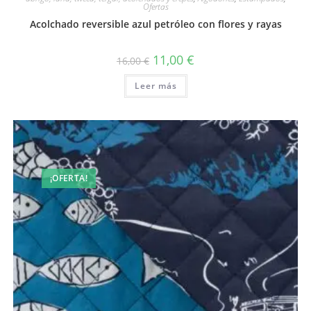
Ofertas
Acolchado reversible azul petróleo con flores y rayas
El
El
11,00
€
16,00
€
precio
precio
original
actual
Leer más
era:
es:
16,00 €.
11,00 €.
¡OFERTA!