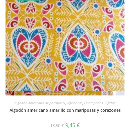
Vista rápida
algodón americano de patchwork
,
Algodones
,
Estampados
,
Ofertas
Algodón americano amarillo con mariposas y corazones
El
El
9,45
€
13,50
€
precio
precio