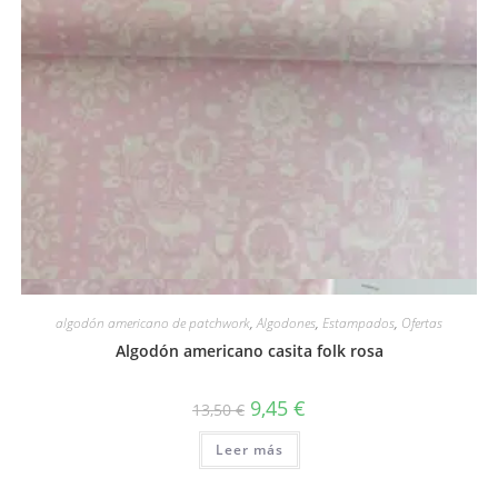
Vista rápida
algodón americano de patchwork
,
Algodones
,
Estampados
,
Ofertas
Algodón americano casita folk rosa
El
El
9,45
€
13,50
€
precio
precio
original
actual
Leer más
era:
es:
13,50 €.
9,45 €.