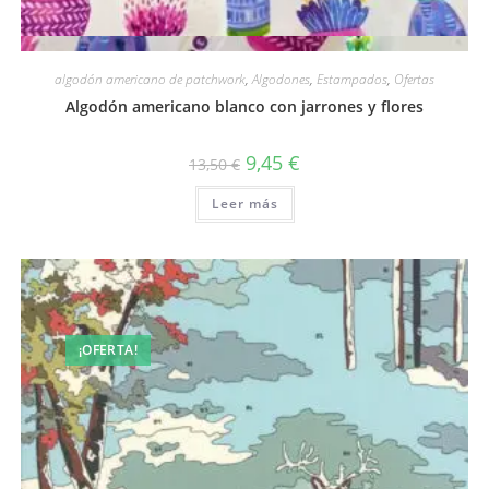
Vista rápida
algodón americano de patchwork
,
Algodones
,
Estampados
,
Ofertas
Algodón americano blanco con jarrones y flores
El
El
9,45
€
13,50
€
precio
precio
original
actual
Leer más
era:
es:
13,50 €.
9,45 €.
¡OFERTA!