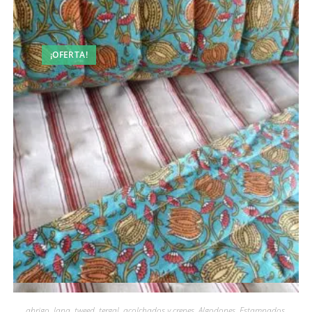
¡OFERTA!
Vista rápida
abrigo, lana, tweed, tergal, acolchados y crepes
,
Algodones
,
Estampados
,