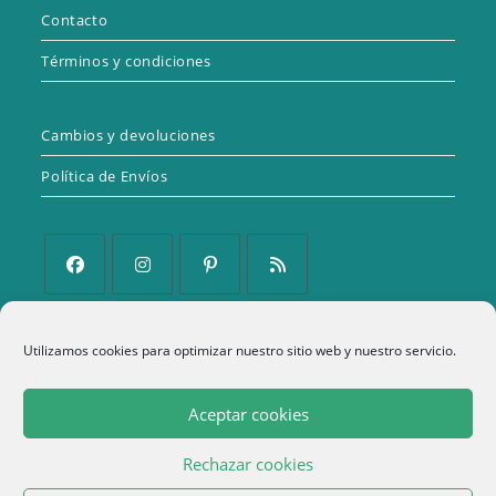
Contacto
Términos y condiciones
Cambios y devoluciones
Política de Envíos
Se
Se
Se
Se
abre
abre
abre
abre
Utilizamos cookies para optimizar nuestro sitio web y nuestro servicio.
Política de Privacidad
en
en
en
en
una
una
una
una
Aviso Legal
Aceptar cookies
nueva
nueva
nueva
nueva
Política de cookies (UE)
pestaña
pestaña
pestaña
pestaña
Rechazar cookies
Términos y condiciones