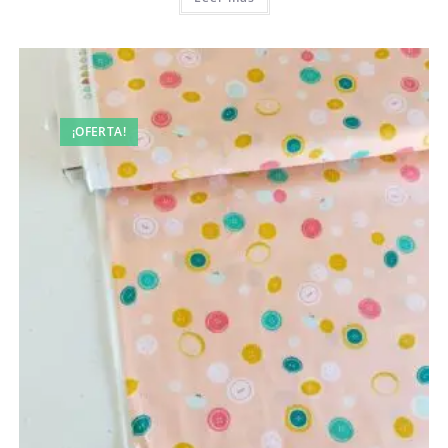
13,50 €.
9,45 €.
¡OFERTA!