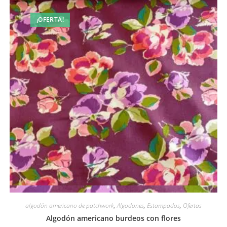
¡OFERTA!
Vista rápida
algodón americano de patchwork
,
Algodones
,
Estampados
,
Ofertas
Algodón americano burdeos con flores