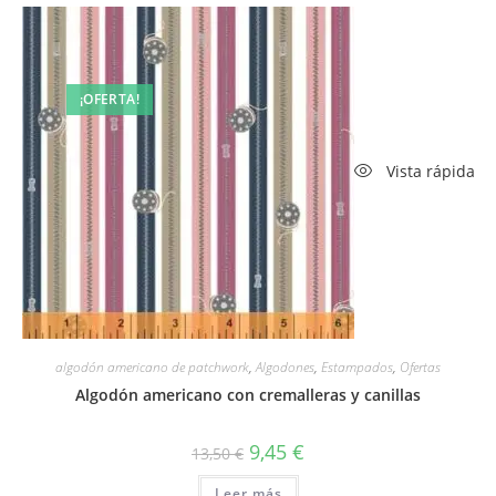
¡OFERTA!
Vista rápida
algodón americano de patchwork
,
Algodones
,
Estampados
,
Ofertas
Algodón americano con cremalleras y canillas
El
El
9,45
€
13,50
€
precio
precio
original
actual
Leer más
era:
es: