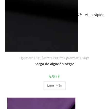
Vista rápida
Algodones
,
Lisos
,
Lonetas, vaqueros, gabardinas, sarga
Sarga de algodón negro
6,90
€
Leer más