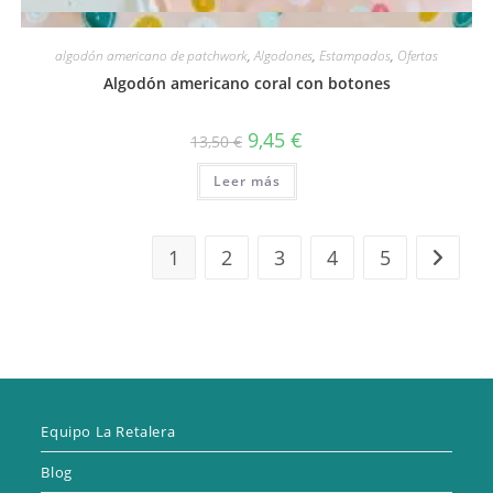
Vista rápida
algodón americano de patchwork
,
Algodones
,
Estampados
,
Ofertas
Algodón americano coral con botones
El
El
9,45
€
13,50
€
precio
precio
original
actual
Leer más
era:
es:
13,50 €.
9,45 €.
1
2
3
4
5
Equipo La Retalera
Blog