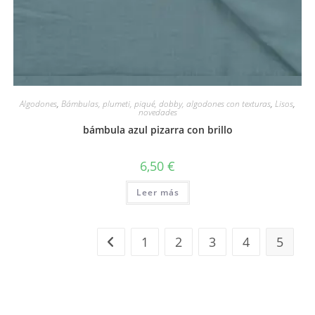
Vista rápida
Algodones
,
Bámbulas, plumeti, piqué, dobby, algodones con texturas
,
Lisos
,
novedades
bámbula azul pizarra con brillo
6,50
€
Leer más
1
2
3
4
5