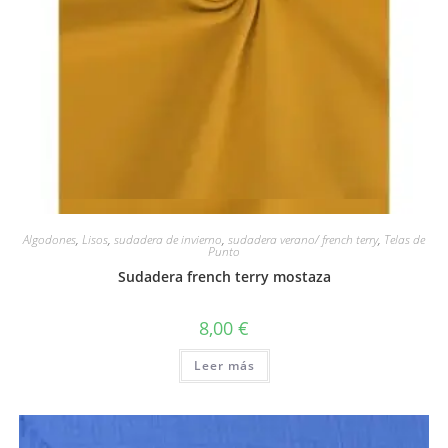
Vista rápida
Algodones
,
Lisos
,
sudadera de invierno
,
sudadera verano/ french terry
,
Telas de
Punto
Sudadera french terry mostaza
8,00
€
Leer más