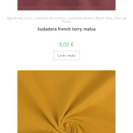
Vista rápida
Algodones
,
Lisos
,
sudadera de invierno
,
sudadera verano/ french terry
,
Telas de
Punto
Sudadera french terry malva
8,00
€
Leer más