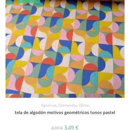
Vista rápida
Algodones
,
Estampados
,
Ofertas
tela de algodón motivos geométricos tonos pastel
El
El
3,49
€
4,99
€