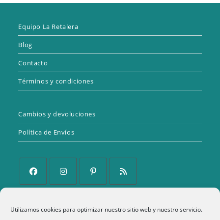
Equipo La Retalera
Blog
Contacto
Términos y condiciones
Cambios y devoluciones
Política de Envíos
Se
Se
Se
Se
abre
abre
abre
abre
Política de Privacidad
Utilizamos cookies para optimizar nuestro sitio web y nuestro servicio.
en
en
en
en