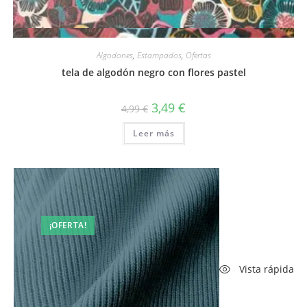
Vista rápida
Algodones
,
Estampados
,
Ofertas
tela de algodón negro con flores pastel
El
El
3,49
€
4,99
€
precio
precio
original
actual
Leer más
era:
es:
4,99 €.
3,49 €.
¡OFERTA!
Vista rápida