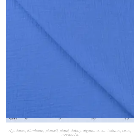
Vista rápida
Algodones
,
Bámbulas, plumeti, piqué, dobby, algodones con texturas
,
Lisos
,
novedades