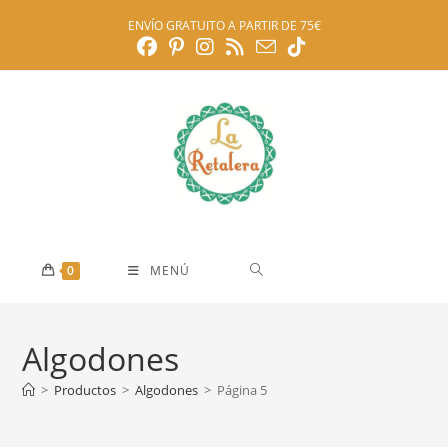
Ir
ENVÍO GRATUITO A PARTIR DE 75€
al
contenido
0
MENÚ
Algodones
>
Productos
>
Algodones
>
Página 5