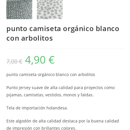
punto camiseta orgánico blanco
con arbolitos
4,90
€
El
El
7,00
€
precio
precio
original
actual
era:
es:
7,00 €.
4,90 €.
punto camiseta orgánico blanco con arbolitos
Punto jersey suave de alta calidad para proyectos como
pijamas, camisetas, vestidos, monos y faldas.
Tela de importación holandesa.
Este algodón de alta calidad destaca por la buena calidad
de impresión con brillantes colores.