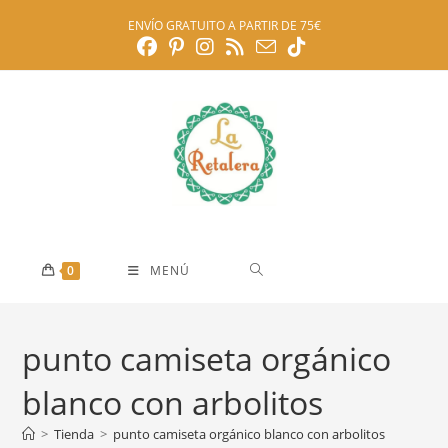
Ir
ENVÍO GRATUITO A PARTIR DE 75€
al
contenido
0
MENÚ
punto camiseta orgánico
blanco con arbolitos
>
Tienda
>
punto camiseta orgánico blanco con arbolitos