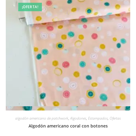
¡OFERTA!
Vista rápida
algodón americano de patchwork
,
Algodones
,
Estampados
,
Ofertas
Algodón americano coral con botones