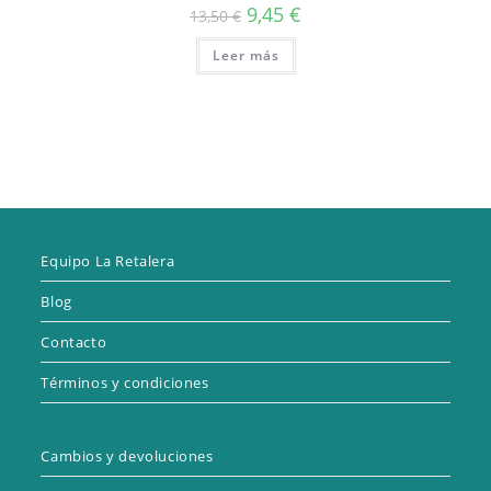
El
El
9,45
€
13,50
€
precio
precio
original
actual
Leer más
era:
es:
13,50 €.
9,45 €.
Equipo La Retalera
Blog
Contacto
Términos y condiciones
Cambios y devoluciones