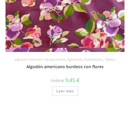
Vista rápida
algodón americano de patchwork
,
Algodones
,
Estampados
,
Ofertas
Algodón americano burdeos con flores
El
El
9,45
€
13,50
€
precio
precio
original
actual
Leer más
era:
es:
13,50 €.
9,45 €.