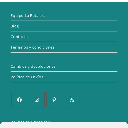
Equipo La Retalera
Blog
Contacto
Términos y condiciones
Cambios y devoluciones
Política de Envíos
Se
Se
Se
Se
abre
abre
abre
abre
Política de Privacidad
en
en
en
en