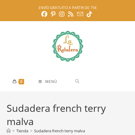
Ir
ENVÍO GRATUITO A PARTIR DE 75€
al
contenido
0
MENÚ
Sudadera french terry
malva
>
Tienda
>
Sudadera french terry malva