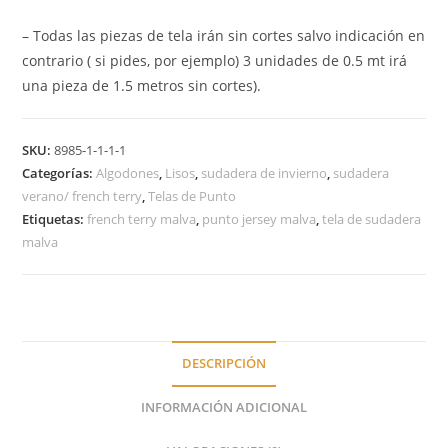
– Todas las piezas de tela irán sin cortes salvo indicación en
contrario ( si pides, por ejemplo) 3 unidades de 0.5 mt irá
una pieza de 1.5 metros sin cortes).
SKU:
8985-1-1-1-1
Categorías:
Algodones
,
Lisos
,
sudadera de invierno
,
sudadera
verano/ french terry
,
Telas de Punto
Etiquetas:
french terry malva
,
punto jersey malva
,
tela de sudadera
malva
DESCRIPCIÓN
INFORMACIÓN ADICIONAL