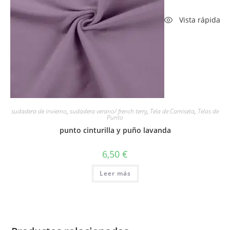
Vista rápida
sudadera de invierno
,
sudadera verano/ french terry
,
Tela de Camiseta
,
Telas de
Punto
punto cinturilla y puño lavanda
6,50
€
Leer más