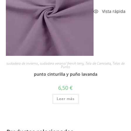
Vista rápida
sudadera de invierno
,
sudadera verano/ french terry
,
Tela de Camiseta
,
Telas de
Punto
punto cinturilla y puño lavanda
6,50
€
Leer más