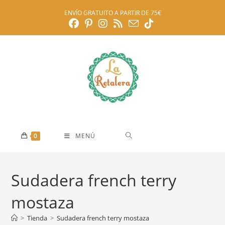
Ir
ENVÍO GRATUITO A PARTIR DE 75€
al
contenido
0
MENÚ
Sudadera french terry
mostaza
>
Tienda
>
Sudadera french terry mostaza