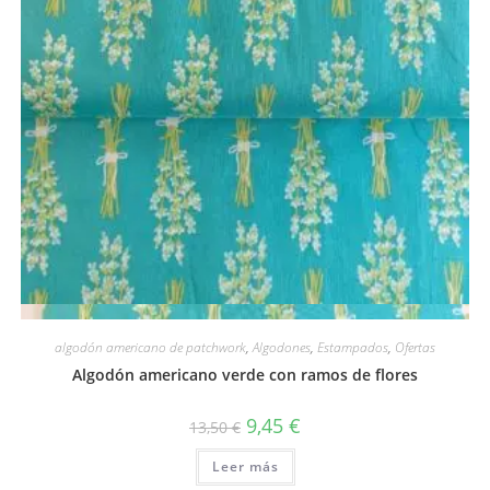
Vista rápida
algodón americano de patchwork
,
Algodones
,
Estampados
,
Ofertas
Algodón americano verde con ramos de flores
El
El
9,45
€
13,50
€
precio
precio
original
actual
Leer más
era:
es:
13,50 €.
9,45 €.