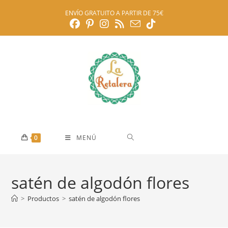
Ir
ENVÍO GRATUITO A PARTIR DE 75€
al
contenido
0
MENÚ
satén de algodón flores
>
Productos
>
satén de algodón flores