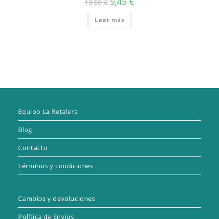
9,45
€
13,50
€
precio
precio
original
actual
Leer más
era:
es:
13,50 €.
9,45 €.
Equipo La Retalera
Blog
Contacto
Términos y condiciones
Cambios y devoluciones
Política de Envíos