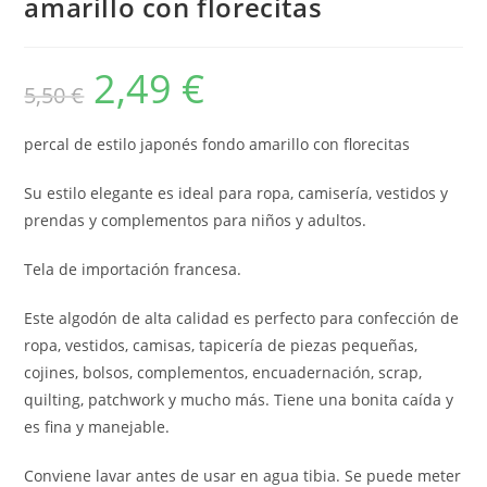
amarillo con florecitas
2,49
€
El
El
5,50
€
precio
precio
original
actual
era:
es:
5,50 €.
2,49 €.
percal de estilo japonés fondo amarillo con florecitas
Su estilo elegante es ideal para ropa, camisería, vestidos y
prendas y complementos para niños y adultos.
Tela de importación francesa.
Este algodón de alta calidad es perfecto para confección de
ropa, vestidos, camisas, tapicería de piezas pequeñas,
cojines, bolsos, complementos, encuadernación, scrap,
quilting, patchwork y mucho más. Tiene una bonita caída y
es fina y manejable.
Conviene lavar antes de usar en agua tibia. Se puede meter