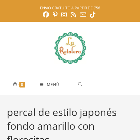
Ir
ENVÍO GRATUITO A PARTIR DE 75€
al
contenido
0
MENÚ
percal de estilo japonés
fondo amarillo con
florecitas