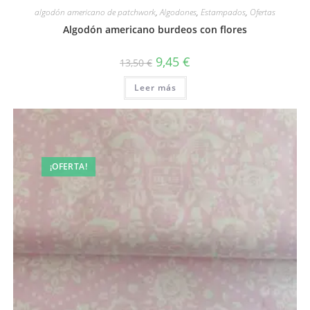
algodón americano de patchwork
,
Algodones
,
Estampados
,
Ofertas
Algodón americano burdeos con flores
El
El
9,45
€
13,50
€
precio
precio
original
actual
Leer más
era:
es:
13,50 €.
9,45 €.
¡OFERTA!