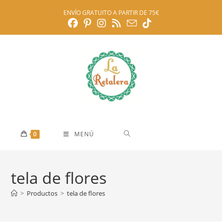
Ir
ENVÍO GRATUITO A PARTIR DE 75€
al
contenido
0
MENÚ
tela de flores
>
Productos
>
tela de flores