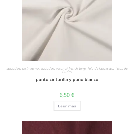
sudadera de invierno
,
sudadera verano/ french terry
,
Tela de Camiseta
,
Telas de
Punto
punto cinturilla y puño blanco
6,50
€
Leer más