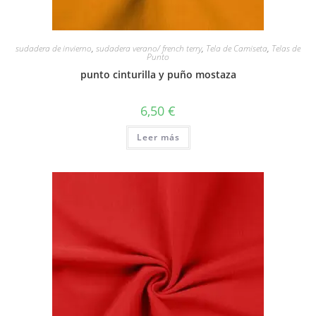
sudadera de invierno
,
sudadera verano/ french terry
,
Tela de Camiseta
,
Telas de
Punto
punto cinturilla y puño mostaza
6,50
€
Leer más