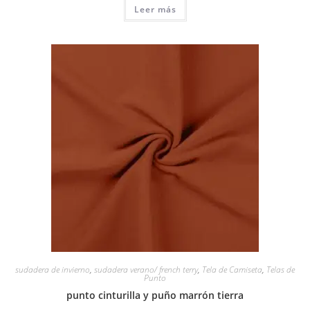
Leer más
sudadera de invierno
,
sudadera verano/ french terry
,
Tela de Camiseta
,
Telas de
Punto
punto cinturilla y puño marrón tierra