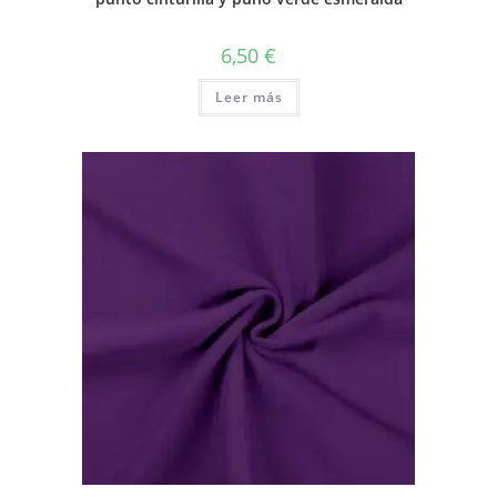
6,50
€
Leer más