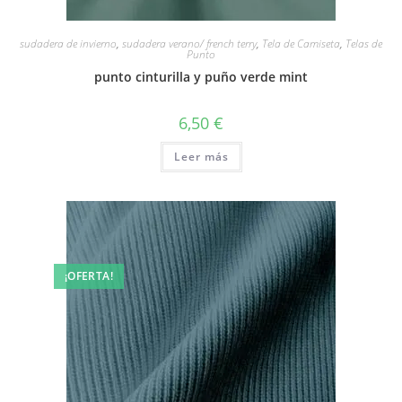
sudadera de invierno
,
sudadera verano/ french terry
,
Tela de Camiseta
,
Telas de
Punto
punto cinturilla y puño verde mint
6,50
€
Leer más
¡OFERTA!