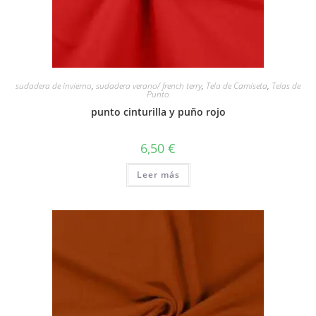
sudadera de invierno
,
sudadera verano/ french terry
,
Tela de Camiseta
,
Telas de
Punto
punto cinturilla y puño rojo
6,50
€
Leer más