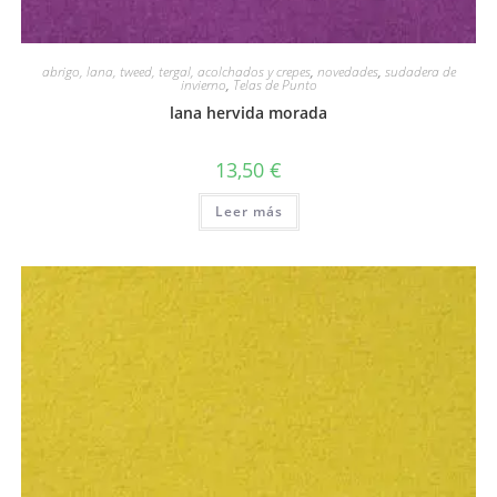
abrigo, lana, tweed, tergal, acolchados y crepes
,
novedades
,
sudadera de
invierno
,
Telas de Punto
lana hervida morada
13,50
€
Leer más