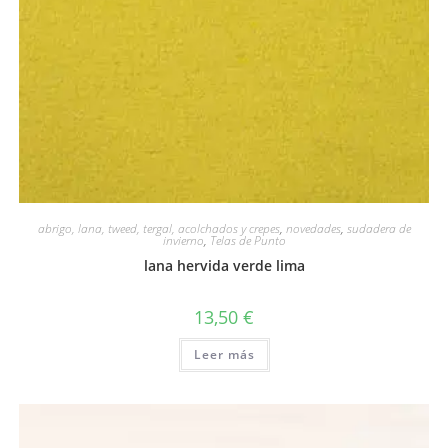
abrigo, lana, tweed, tergal, acolchados y crepes
,
novedades
,
sudadera de
invierno
,
Telas de Punto
lana hervida verde lima
13,50
€
Leer más