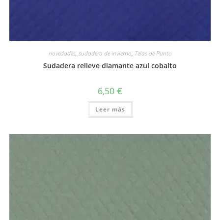
novedades
,
sudadera de invierno
,
Telas de Punto
Sudadera relieve diamante azul cobalto
6,50
€
Leer más