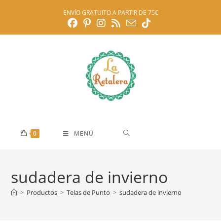
Ir
ENVÍO GRATUITO A PARTIR DE 75€
al
contenido
0
MENÚ
sudadera de invierno
>
Productos
>
Telas de Punto
>
sudadera de invierno