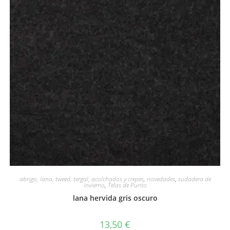
abrigo, lana, tweed, tergal, acolchados y crepes
,
novedades
,
sudadera de
invierno
,
Telas de Punto
lana hervida gris oscuro
13,50
€