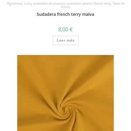
Algodones
,
Lisos
,
sudadera de invierno
,
sudadera verano/ french terry
,
Telas de
Punto
Sudadera french terry malva
8,00
€
Leer más