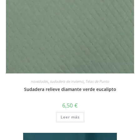
novedades
,
sudadera de invierno
,
Telas de Punto
Sudadera relieve diamante verde eucalipto
6,50
€
Leer más