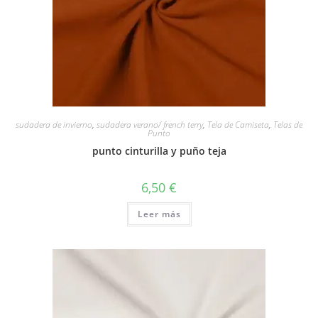
sudadera de invierno
,
sudadera verano/ french terry
,
Tela de Camiseta
,
Telas de
Punto
punto cinturilla y puño teja
6,50
€
Leer más