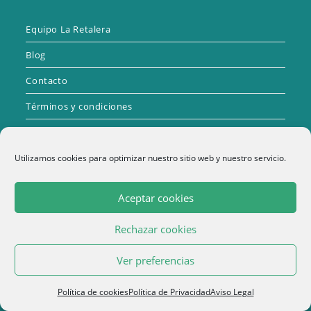
Equipo La Retalera
Blog
Contacto
Términos y condiciones
Cambios y devoluciones
Utilizamos cookies para optimizar nuestro sitio web y nuestro servicio.
Política de Envíos
Aceptar cookies
Rechazar cookies
1
Ver preferencias
Se
Se
Se
Se
abre
abre
abre
abre
Política de Privacidad
Política de cookies
Política de Privacidad
Aviso Legal
en
en
en
en