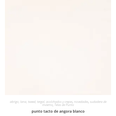
abrigo, lana, tweed, tergal, acolchados y crepes
,
novedades
,
sudadera de
invierno
,
Telas de Punto
punto tacto de angora blanco