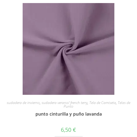
sudadera de invierno
,
sudadera verano/ french terry
,
Tela de Camiseta
,
Telas de
Punto
punto cinturilla y puño lavanda
6,50
€