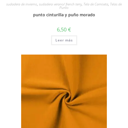
sudadera de invierno
,
sudadera verano/ french terry
,
Tela de Camiseta
,
Telas de
Punto
punto cinturilla y puño morado
6,50
€
Leer más