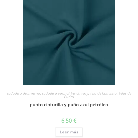
sudadera de invierno
,
sudadera verano/ french terry
,
Tela de Camiseta
,
Telas de
Punto
punto cinturilla y puño azul petróleo
6,50
€
Leer más