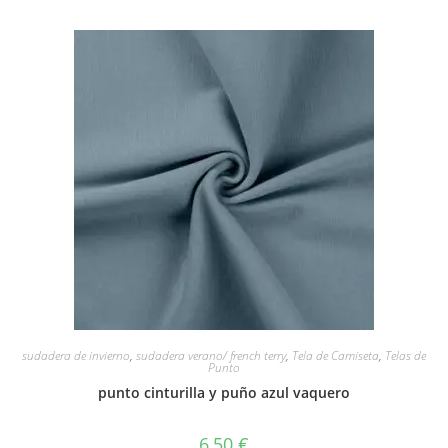
sudadera de invierno
,
sudadera verano/ french terry
,
Tela de Camiseta
,
Telas de
Punto
punto cinturilla y puño azul vaquero
6,50
€