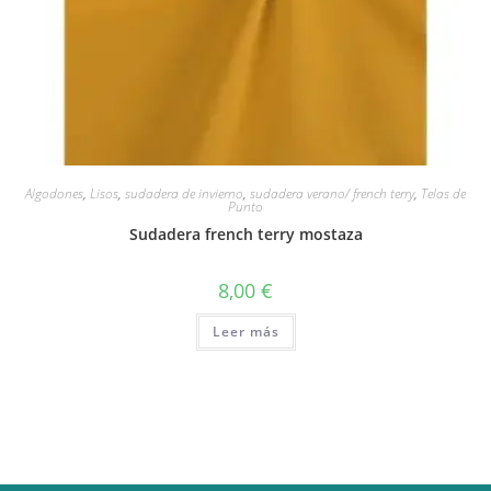
Algodones
,
Lisos
,
sudadera de invierno
,
sudadera verano/ french terry
,
Telas de
Punto
Sudadera french terry mostaza
8,00
€
Leer más