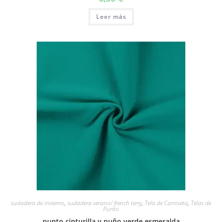
Leer más
sudadera de invierno
,
sudadera verano/ french terry
,
Tela de Camiseta
,
Telas de
Punto
punto cinturilla y puño verde esmeralda