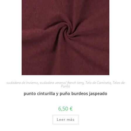
sudadera de invierno
,
sudadera verano/ french terry
,
Tela de Camiseta
,
Telas de
Punto
punto cinturilla y puño burdeos jaspeado
6,50
€
Leer más