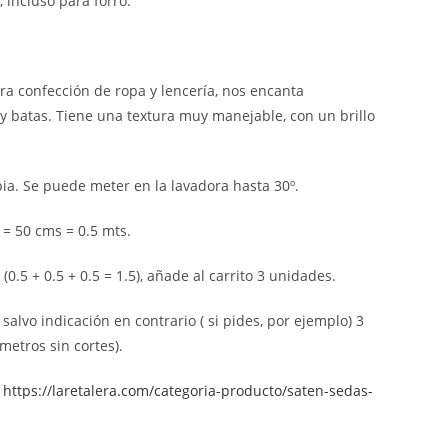
, incluso para forro.
ara confección de ropa y lencería, nos encanta
 batas. Tiene una textura muy manejable, con un brillo
ia. Se puede meter en la lavadora hasta 30º.
 = 50 cms = 0.5 mts.
0.5 + 0.5 + 0.5 = 1.5), añade al carrito 3 unidades.
 salvo indicación en contrario ( si pides, por ejemplo) 3
metros sin cortes).
:
https://laretalera.com/categoria-producto/saten-sedas-