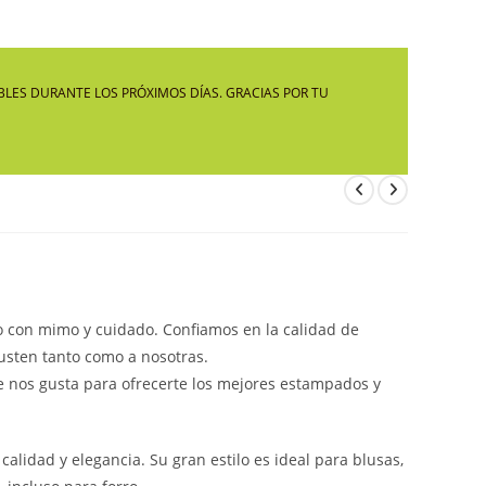
LA
LES DURANTE LOS PRÓXIMOS DÍAS. GRACIAS POR TU
WEB
 con mimo y cuidado. Confiamos en la calidad de
usten tanto como a nosotras.
e nos gusta para ofrecerte los mejores estampados y
calidad y elegancia. Su gran estilo es ideal para blusas,