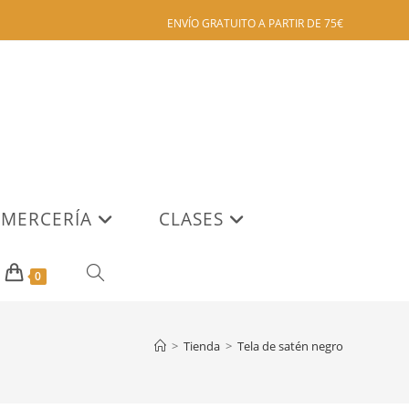
ENVÍO GRATUITO A PARTIR DE 75€
MERCERÍA
CLASES
ALTERNAR
0
BÚSQUEDA
>
Tienda
>
Tela de satén negro
DE