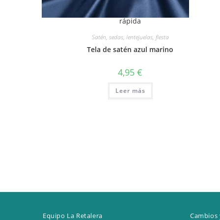
rápida
Satén, sedas, lentejuelas, fiesta
Tela de satén azul marino
4,95
€
Leer más
Equipo La Retalera
Cambios 