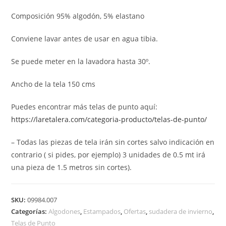
Composición 95% algodón, 5% elastano
Conviene lavar antes de usar en agua tibia.
Se puede meter en la lavadora hasta 30º.
Ancho de la tela 150 cms
Puedes encontrar más telas de punto aquí:
https://laretalera.com/categoria-producto/telas-de-punto/
– Todas las piezas de tela irán sin cortes salvo indicación en
contrario ( si pides, por ejemplo) 3 unidades de 0.5 mt irá
una pieza de 1.5 metros sin cortes).
SKU:
09984.007
Categorías:
Algodones
,
Estampados
,
Ofertas
,
sudadera de invierno
,
Telas de Punto