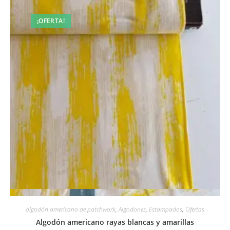
¡OFERTA!
Vista rápida
algodón americano de patchwork
,
Algodones
,
Estampados
,
Ofertas
Algodón americano rayas blancas y amarillas