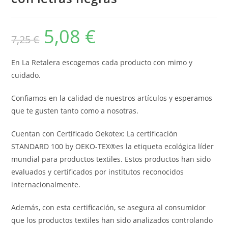
5,08
€
El
El
7,25
€
precio
precio
original
actual
era:
es:
7,25 €.
5,08 €.
En La Retalera escogemos cada producto con mimo y
cuidado.
Confiamos en la calidad de nuestros artículos y esperamos
que te gusten tanto como a nosotras.
Cuentan con Certificado Oekotex: La certificación
STANDARD 100 by OEKO-TEX®es la etiqueta ecológica líder
mundial para productos textiles. Estos productos han sido
evaluados y certificados por institutos reconocidos
internacionalmente.
Además, con esta certificación, se asegura al consumidor
que los productos textiles han sido analizados controlando