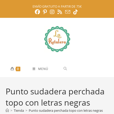
Ir
ENVÍO GRATUITO A PARTIR DE 75€
al
contenido
0
MENÚ
Punto sudadera perchada
topo con letras negras
>
Tienda
>
Punto sudadera perchada topo con letras negras