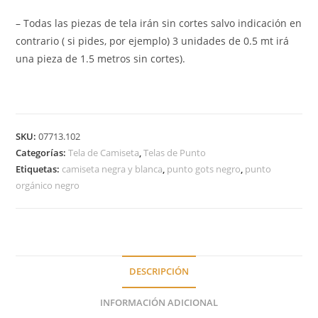
– Todas las piezas de tela irán sin cortes salvo indicación en
contrario ( si pides, por ejemplo) 3 unidades de 0.5 mt irá
una pieza de 1.5 metros sin cortes).
SKU:
07713.102
Categorías:
Tela de Camiseta
,
Telas de Punto
Etiquetas:
camiseta negra y blanca
,
punto gots negro
,
punto
orgánico negro
DESCRIPCIÓN
INFORMACIÓN ADICIONAL