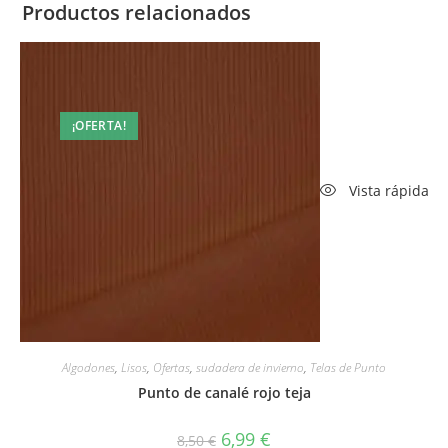
Productos relacionados
¡OFERTA!
Vista rápida
Algodones
,
Lisos
,
Ofertas
,
sudadera de invierno
,
Telas de Punto
Punto de canalé rojo teja
El
El
6,99
€
8,50
€