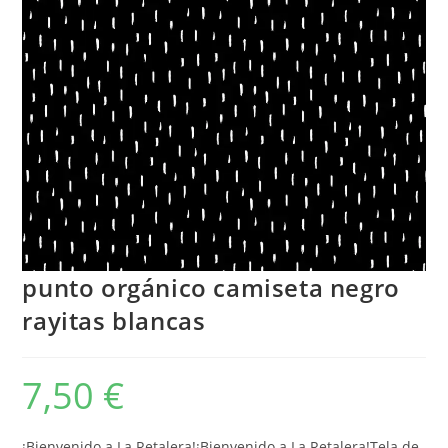
punto orgánico camiseta negro
rayitas blancas
7,50
€
¡Bienvenido a La Retalera!¡Bienvenido a La Retalera!Tela de