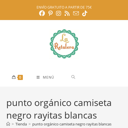
Ir
ENVÍO GRATUITO A PARTIR DE 75€
al
contenido
0
MENÚ
punto orgánico camiseta
negro rayitas blancas
>
Tienda
>
punto orgánico camiseta negro rayitas blancas