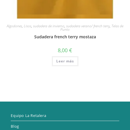
Vista rápida
Algodones
,
Lisos
,
sudadera de invierno
,
sudadera verano/ french terry
,
Telas de
Punto
Sudadera french terry mostaza
8,00
€
Leer más
Equipo La Retalera
Blog