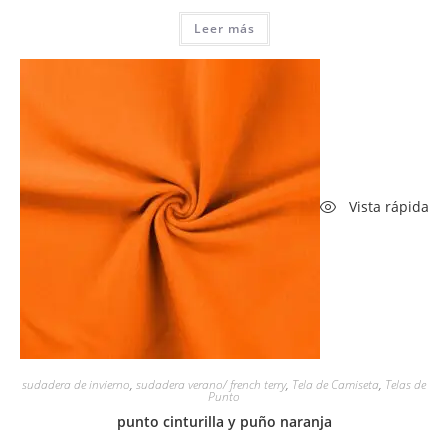
precio
precio
original
actual
Leer más
era:
es:
8,50 €.
6,99 €.
Vista rápida
sudadera de invierno
,
sudadera verano/ french terry
,
Tela de Camiseta
,
Telas de
Punto
punto cinturilla y puño naranja