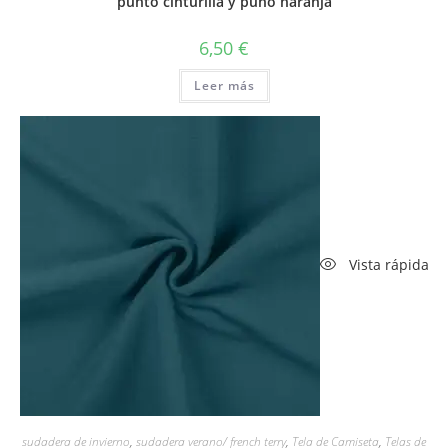
punto cinturilla y puño naranja
6,50
€
Leer más
Vista rápida
sudadera de invierno
,
sudadera verano/ french terry
,
Tela de Camiseta
,
Telas de