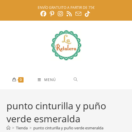
Ir
ENVÍO GRATUITO A PARTIR DE 75€
al
contenido
0
MENÚ
punto cinturilla y puño
verde esmeralda
>
Tienda
>
punto cinturilla y puño verde esmeralda