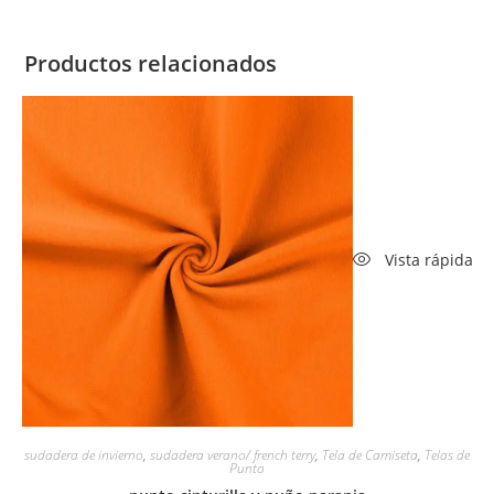
Productos relacionados
Vista rápida
sudadera de invierno
,
sudadera verano/ french terry
,
Tela de Camiseta
,
Telas de
Punto