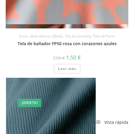
Vista rápida
lycras, tejido técnico
,
Ofertas
,
Tela de Camiseta
,
Telas de Punto
Tela de bañador FP50 rosa con corazones azules
El
El
1,50
€
7,99
€
precio
precio
original
actual
Leer más
era:
es:
7,99 €.
1,50 €.
¡OFERTA!
Vista rápida