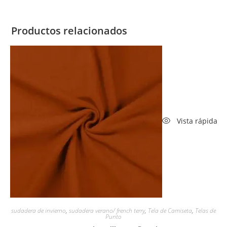
Productos relacionados
Vista rápida
sudadera de invierno
,
sudadera verano/ french terry
,
Tela de Camiseta
,
Telas de
Punto