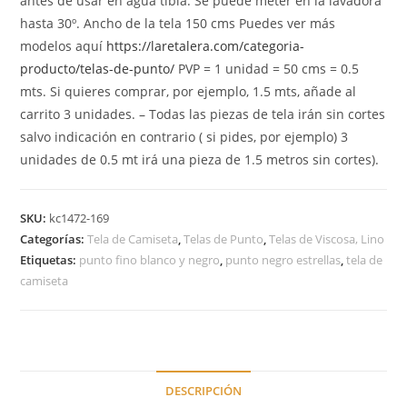
antes de usar en agua tibia. Se puede meter en la lavadora
hasta 30º. Ancho de la tela 150 cms Puedes ver más
modelos aquí
https://laretalera.com/categoria-
producto/telas-de-punto/
PVP = 1 unidad = 50 cms = 0.5
mts. Si quieres comprar, por ejemplo, 1.5 mts, añade al
carrito 3 unidades. – Todas las piezas de tela irán sin cortes
salvo indicación en contrario ( si pides, por ejemplo) 3
unidades de 0.5 mt irá una pieza de 1.5 metros sin cortes).
SKU:
kc1472-169
Categorías:
Tela de Camiseta
,
Telas de Punto
,
Telas de Viscosa, Lino
Etiquetas:
punto fino blanco y negro
,
punto negro estrellas
,
tela de
camiseta
DESCRIPCIÓN