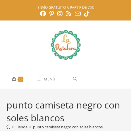
Ir
ENVÍO GRATUITO A PARTIR DE 75€
al
contenido
0
MENÚ
punto camiseta negro con
soles blancos
>
Tienda
>
punto camiseta negro con soles blancos