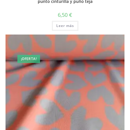
punto cinturilla y puño teja
6,50
€
Leer más
¡OFERTA!