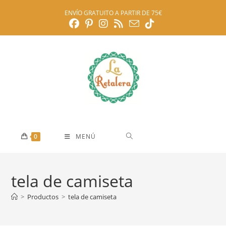
Ir
ENVÍO GRATUITO A PARTIR DE 75€
al
contenido
0
MENÚ
tela de camiseta
>
Productos
>
tela de camiseta