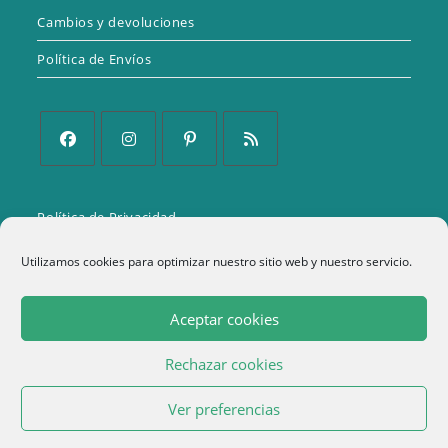
Cambios y devoluciones
Política de Envíos
Se
Se
Se
Se
abre
abre
abre
abre
Política de Privacidad
en
en
en
en
una
una
una
una
Aviso Legal
Utilizamos cookies para optimizar nuestro sitio web y nuestro servicio.
nueva
nueva
nueva
nueva
Política de cookies (UE)
pestaña
pestaña
pestaña
pestaña
Aceptar cookies
Términos y condiciones
Rechazar cookies
1
Ver preferencias