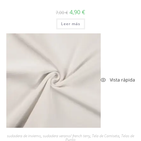
El
El
4,90
€
7,00
€
precio
precio
original
actual
Leer más
era:
es:
7,00 €.
4,90 €.
Vista rápida
sudadera de invierno
,
sudadera verano/ french terry
,
Tela de Camiseta
,
Telas de
Punto