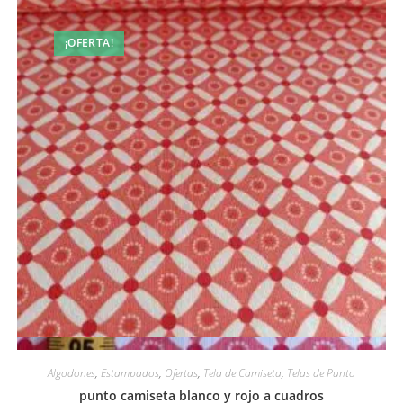
¡OFERTA!
Vista rápida
Algodones
,
Estampados
,
Ofertas
,
Tela de Camiseta
,
Telas de Punto
punto camiseta blanco y rojo a cuadros