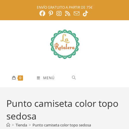
Ir
ENVÍO GRATUITO A PARTIR DE 75€
al
contenido
0
MENÚ
Punto camiseta color topo
sedosa
>
Tienda
>
Punto camiseta color topo sedosa