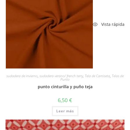
Vista rápida
sudadera de invierno
,
sudadera verano/ french terry
,
Tela de Camiseta
,
Telas de
Punto
punto cinturilla y puño teja
6,50
€
Leer más