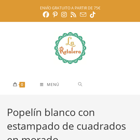
Ir
ENVÍO GRATUITO A PARTIR DE 75€
al
contenido
0
MENÚ
Popelín blanco con
estampado de cuadrados
en morado