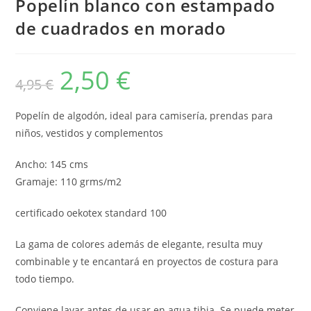
Popelín blanco con estampado
de cuadrados en morado
2,50
€
El
El
4,95
€
precio
precio
original
actual
era:
es:
4,95 €.
2,50 €.
Popelín de algodón, ideal para camisería, prendas para
niños, vestidos y complementos
Ancho: 145 cms
Gramaje: 110 grms/m2
certificado oekotex standard 100
La gama de colores además de elegante, resulta muy
combinable y te encantará en proyectos de costura para
todo tiempo.
Conviene lavar antes de usar en agua tibia. Se puede meter