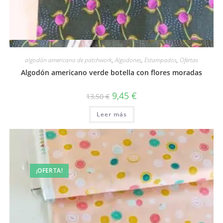
Vista rápida
algodón americano de patchwork
,
Algodones
,
Estampados
,
Ofertas
Algodón americano verde botella con flores moradas
El
El
9,45
€
13,50
€
precio
precio
original
actual
Leer más
era:
es:
13,50 €.
9,45 €.
¡OFERTA!