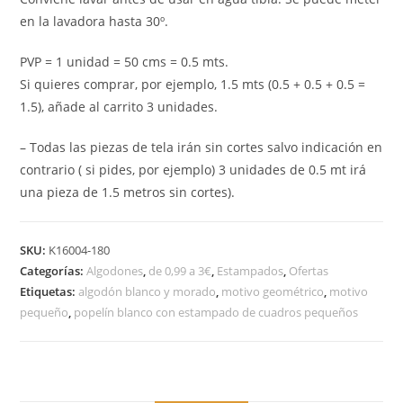
en la lavadora hasta 30º.
PVP = 1 unidad = 50 cms = 0.5 mts.
Si quieres comprar, por ejemplo, 1.5 mts (0.5 + 0.5 + 0.5 =
1.5), añade al carrito 3 unidades.
– Todas las piezas de tela irán sin cortes salvo indicación en
contrario ( si pides, por ejemplo) 3 unidades de 0.5 mt irá
una pieza de 1.5 metros sin cortes).
SKU:
K16004-180
Categorías:
Algodones
,
de 0,99 a 3€
,
Estampados
,
Ofertas
Etiquetas:
algodón blanco y morado
,
motivo geométrico
,
motivo
pequeño
,
popelín blanco con estampado de cuadros pequeños