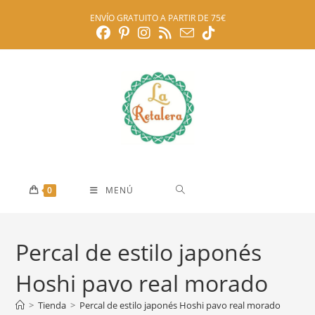
Ir
ENVÍO GRATUITO A PARTIR DE 75€
al
contenido
0
MENÚ
Percal de estilo japonés
Hoshi pavo real morado
>
Tienda
>
Percal de estilo japonés Hoshi pavo real morado