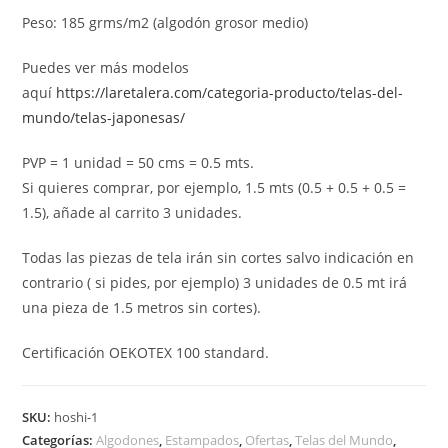
Peso: 185 grms/m2 (algodón grosor medio)
Puedes ver más modelos
aquí
https://laretalera.com/categoria-producto/telas-del-
mundo/telas-japonesas/
PVP = 1 unidad = 50 cms = 0.5 mts.
Si quieres comprar, por ejemplo, 1.5 mts (0.5 + 0.5 + 0.5 =
1.5), añade al carrito 3 unidades.
Todas las piezas de tela irán sin cortes salvo indicación en
contrario ( si pides, por ejemplo) 3 unidades de 0.5 mt irá
una pieza de 1.5 metros sin cortes).
Certificación OEKOTEX 100 standard.
SKU:
hoshi-1
Categorías:
Algodones
,
Estampados
,
Ofertas
,
Telas del Mundo
,