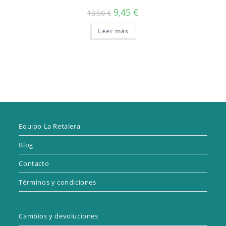
El
El
9,45
€
13,50
€
precio
precio
original
actual
Leer más
era:
es:
13,50 €.
9,45 €.
Equipo La Retalera
Blog
Contacto
Términos y condiciones
Cambios y devoluciones