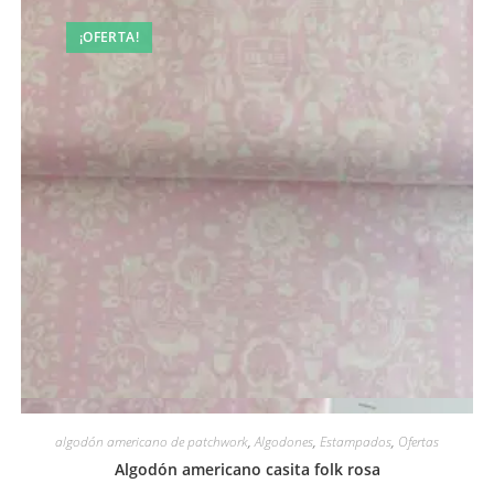
¡OFERTA!
Vista rápida
algodón americano de patchwork
,
Algodones
,
Estampados
,
Ofertas
Algodón americano casita folk rosa