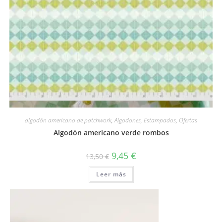
Vista rápida
algodón americano de patchwork
,
Algodones
,
Estampados
,
Ofertas
Algodón americano verde rombos
El
El
9,45
€
13,50
€
precio
precio
original
actual
Leer más
era:
es:
13,50 €.
9,45 €.