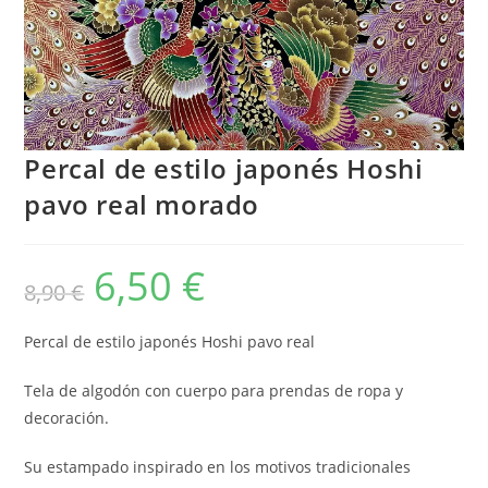
Percal de estilo japonés Hoshi
pavo real morado
6,50
€
El
El
8,90
€
precio
precio
original
actual
era:
es:
8,90 €.
6,50 €.
Percal de estilo japonés Hoshi pavo real
Tela de algodón con cuerpo para prendas de ropa y
decoración.
Su estampado inspirado en los motivos tradicionales