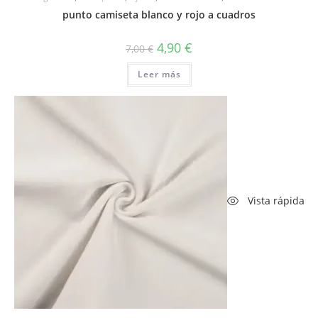
punto camiseta blanco y rojo a cuadros
El
El
4,90
€
7,00
€
precio
precio
original
actual
Leer más
era:
es:
7,00 €.
4,90 €.
Vista rápida