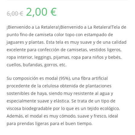
2,00
€
El
El
6,00
€
precio
precio
original
actual
era:
es:
6,00 €.
2,00 €.
¡Bienvenido a La Retalera!¡Bienvenido a La Retalera!Tela de
punto fino de camiseta color topo con estampado de
jaguares y plantas. Esta tela es muy suave y de una calidad
excelente para confección de camisetas, vestidos ligeros,
ropa interior, leggings, pijamas, ropa para niños y bebés,
cuellos, bufandas, gorros, etc.
Su composición es modal (95%), una fibra artificial
procedente de la celulosa obtenida de plantaciones
sostenibles de haya, siendo muy resistente al agua y
especialmente suave y elástica. Se trata de un tipo de
viscosa biodegradable por lo que es un tejido ecológico.
Además, el modal es muy cómodo, suave y fresco, ideal
para prendas ligeras para el buen tiempo.