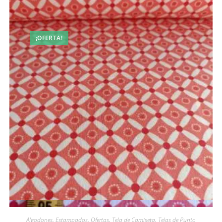
¡OFERTA!
Vista rápida
Algodones
,
Estampados
,
Ofertas
,
Tela de Camiseta
,
Telas de Punto