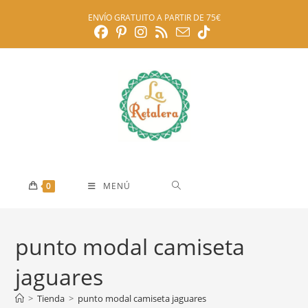
Ir
ENVÍO GRATUITO A PARTIR DE 75€
al
contenido
0
MENÚ
punto modal camiseta
jaguares
>
Tienda
>
punto modal camiseta jaguares