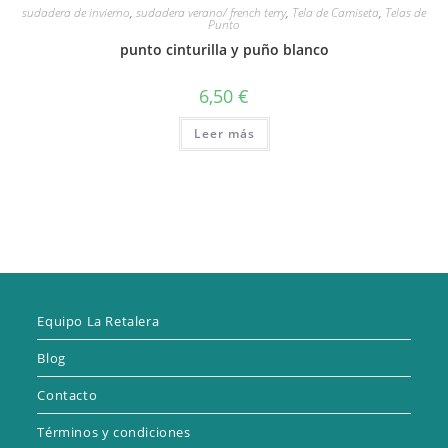
sudadera de invierno
,
sudadera verano/ french terry
,
Tela de Camiseta
,
Telas de
Punto
punto cinturilla y puño blanco
6,50
€
Leer más
Equipo La Retalera
Blog
Contacto
Términos y condiciones