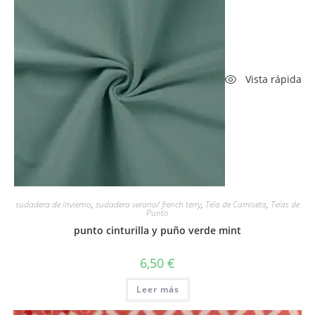
Vista rápida
sudadera de invierno
,
sudadera verano/ french terry
,
Tela de Camiseta
,
Telas de
Punto
punto cinturilla y puño verde mint
6,50
€
Leer más