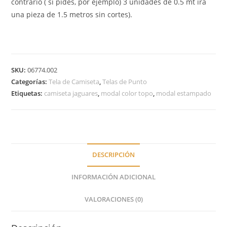
contrario ( si pides, por ejemplo) 3 unidades de 0.5 mt irá
una pieza de 1.5 metros sin cortes).
SKU:
06774.002
Categorías:
Tela de Camiseta
,
Telas de Punto
Etiquetas:
camiseta jaguares
,
modal color topo
,
modal estampado
DESCRIPCIÓN
INFORMACIÓN ADICIONAL
VALORACIONES (0)