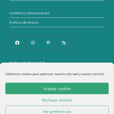
Cambios y devoluciones
Política de Envíos
Se
Se
Se
Se
abre
abre
abre
abre
Política de Privacidad
en
en
en
en
una
una
una
una
Aviso Legal
Utilizamos cookies para optimizar nuestro sitio web y nuestro servicio.
nueva
nueva
nueva
nueva
Política de cookies (UE)
pestaña
pestaña
pestaña
pestaña
Aceptar cookies
Términos y condiciones
Rechazar cookies
1
Ver preferencias