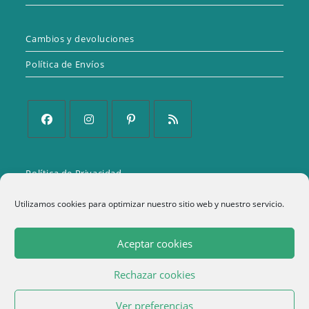
Cambios y devoluciones
Política de Envíos
Se
Se
Se
Se
abre
abre
abre
abre
Política de Privacidad
en
en
en
en
una
una
una
una
Aviso Legal
Utilizamos cookies para optimizar nuestro sitio web y nuestro servicio.
nueva
nueva
nueva
nueva
Política de cookies (UE)
pestaña
pestaña
pestaña
pestaña
Aceptar cookies
Términos y condiciones
Rechazar cookies
1
Ver preferencias