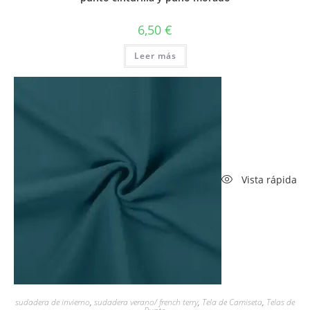
6,50
€
Leer más
Vista rápida
sudadera de invierno
,
sudadera verano/ french terry
,
Tela de Camiseta
,
Telas de