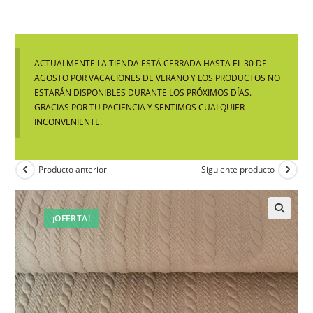
ACTUALMENTE LA TIENDA ESTÁ CERRADA HASTA EL 30 DE
AGOSTO POR VACACIONES DE VERANO Y LOS PRODUCTOS NO
ESTARÁN DISPONIBLES DURANTE LOS PRÓXIMOS DÍAS.
GRACIAS POR TU PACIENCIA Y SENTIMOS CUALQUIER
INCONVENIENTE.
Producto anterior
Siguiente producto
¡OFERTA!
🔍