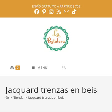
Ir
ENVÍO GRATUITO A PARTIR DE 75€
al
contenido
0
MENÚ
Jacquard trenzas en beis
>
Tienda
>
Jacquard trenzas en beis