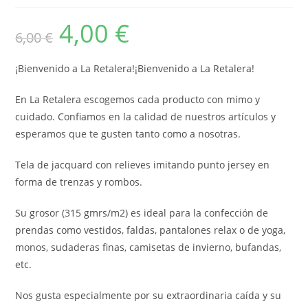
4,00
€
El
El
6,00
€
precio
precio
original
actual
era:
es:
6,00 €.
4,00 €.
¡Bienvenido a La Retalera!¡Bienvenido a La Retalera!
En La Retalera escogemos cada producto con mimo y
cuidado. Confiamos en la calidad de nuestros artículos y
esperamos que te gusten tanto como a nosotras.
Tela de jacquard con relieves imitando punto jersey en
forma de trenzas y rombos.
Su grosor (315 gmrs/m2) es ideal para la confección de
prendas como vestidos, faldas, pantalones relax o de yoga,
monos, sudaderas finas, camisetas de invierno, bufandas,
etc.
Nos gusta especialmente por su extraordinaria caída y su