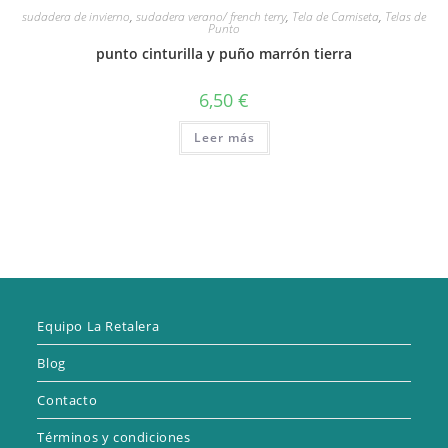
sudadera de invierno
,
sudadera verano/ french terry
,
Tela de Camiseta
,
Telas de
Punto
punto cinturilla y puño marrón tierra
6,50
€
Leer más
Equipo La Retalera
Blog
Contacto
Términos y condiciones