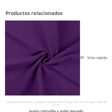
Productos relacionados
Vista rápida
sudadera de invierno
,
sudadera verano/ french terry
,
Tela de Camiseta
,
Telas de
Punto
punto cinturilla y puño morado