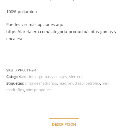
100% poliamida
Puedes ver más opciones aquí
https://laretalera.com/categoria-producto/cintas-gomas-y-
encajes/
SKU:
XPP0011-2-1
Categorías:
cintas, gomas y encajes
,
Mercería
Etiquetas:
cinta de madroños
,
madroñod azul petróleo
,
mini
madroños
,
mini ponpones
DESCRIPCIÓN