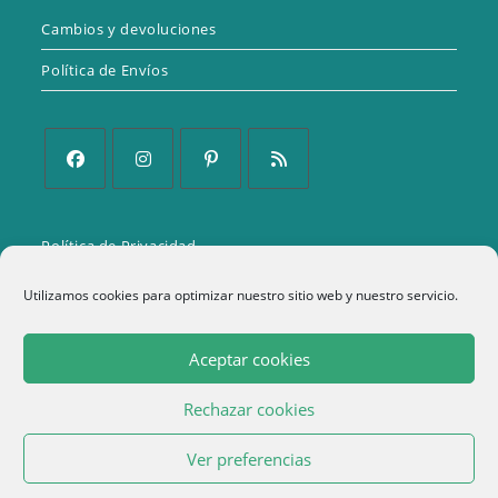
Cambios y devoluciones
Política de Envíos
Se
Se
Se
Se
abre
abre
abre
abre
Política de Privacidad
en
en
en
en
una
una
una
una
Aviso Legal
Utilizamos cookies para optimizar nuestro sitio web y nuestro servicio.
nueva
nueva
nueva
nueva
Política de cookies (UE)
pestaña
pestaña
pestaña
pestaña
Aceptar cookies
Términos y condiciones
Rechazar cookies
1
Ver preferencias