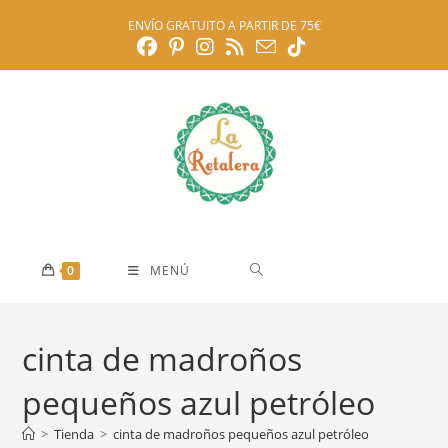
Ir
ENVÍO GRATUITO A PARTIR DE 75€
al
contenido
0
MENÚ
cinta de madroños
pequeños azul petróleo
>
Tienda
>
cinta de madroños pequeños azul petróleo