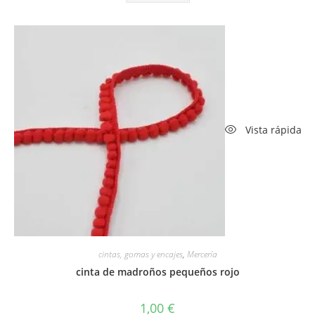
Vista rápida
cintas, gomas y encajes
,
Mercería
cinta de madroños pequeños rojo
1,00
€