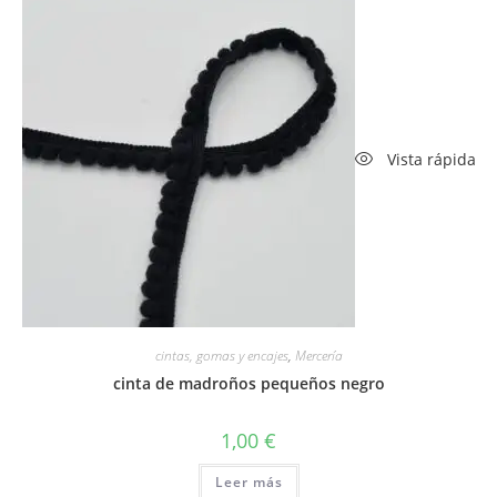
Vista rápida
cintas, gomas y encajes
,
Mercería
cinta de madroños pequeños negro
1,00
€
Leer más