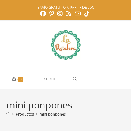
Ir
ENVÍO GRATUITO A PARTIR DE 75€
al
contenido
0
MENÚ
mini ponpones
>
Productos
>
mini ponpones