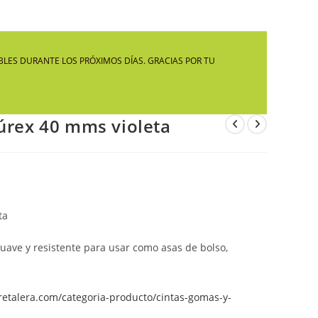
LA
LES DURANTE LOS PRÓXIMOS DÍAS. GRACIAS POR TU
WEB
lúrex 40 mms violeta
ta
uave y resistente para usar como asas de bolso,
aretalera.com/categoria-producto/cintas-gomas-y-