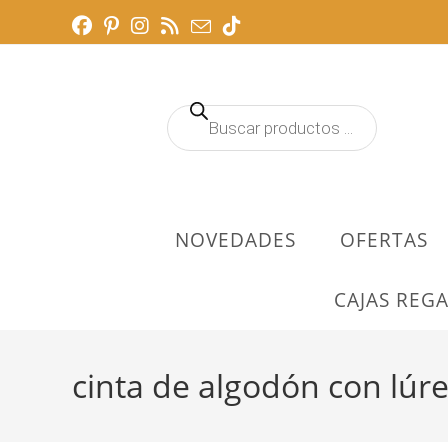
Ir
al
contenido
Búsqueda
de
productos
NOVEDADES
OFERTAS
CAJAS REGA
cinta de algodón con lúr