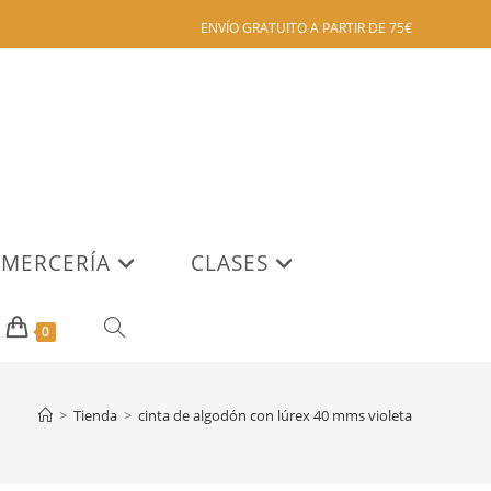
ENVÍO GRATUITO A PARTIR DE 75€
MERCERÍA
CLASES
ALTERNAR
0
BÚSQUEDA
>
Tienda
>
cinta de algodón con lúrex 40 mms violeta
DE