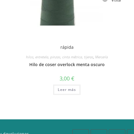
rápida
hilos, entretela, pinzas, cinta métrica, tijeras
,
Mercería
Hilo de coser overlock menta oscuro
3,00
€
Leer más
y devoluciones