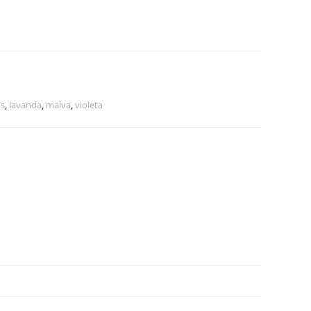
os
,
lavanda
,
malva
,
violeta