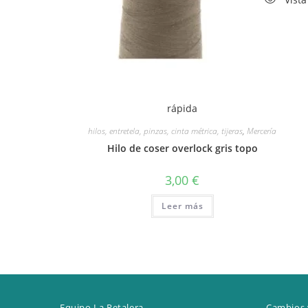
rápida
hilos, entretela, pinzas, cinta métrica, tijeras
,
Mercería
Hilo de coser overlock gris topo
3,00
€
Leer más
Equipo La Retalera
Cambios 