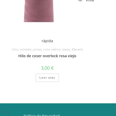
rápida
hilos, entretela, pinzas, cinta métrica, tijeras
,
Mercería
Hilo de coser overlock rosa viejo
3,00
€
Leer más
Política de Privacidad