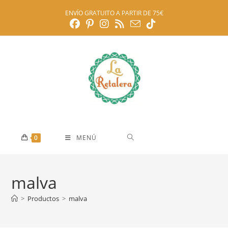
Ir
ENVÍO GRATUITO A PARTIR DE 75€
al
contenido
0
MENÚ
malva
>
Productos
>
malva