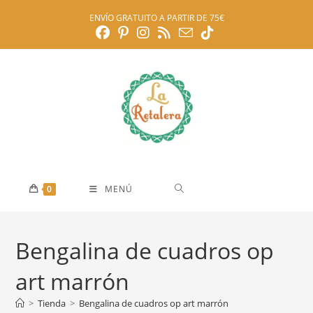
Ir
ENVÍO GRATUITO A PARTIR DE 75€
al
contenido
0
MENÚ
Bengalina de cuadros op
art marrón
>
Tienda
>
Bengalina de cuadros op art marrón