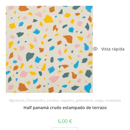
Vista rápida
Algodones
,
Estampados
,
Lonetas, vaqueros, gabardinas, sarga
,
novedades
Half panamá crudo estampado de terrazo
6,00
€