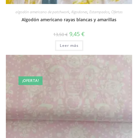
Vista rápida
algodón americano de patchwork
,
Algodones
,
Estampados
,
Ofertas
Algodón americano rayas blancas y amarillas
El
El
9,45
€
13,50
€
precio
precio
original
actual
Leer más
era:
es:
13,50 €.
9,45 €.
¡OFERTA!