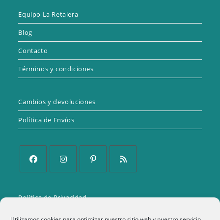
Equipo La Retalera
Blog
Contacto
Términos y condiciones
Cambios y devoluciones
Política de Envíos
Se
Se
Se
Se
abre
abre
abre
abre
Política de Privacidad
en
en
en
en
una
una
una
una
Aviso Legal
Utilizamos cookies para optimizar nuestro sitio web y nuestro servicio.