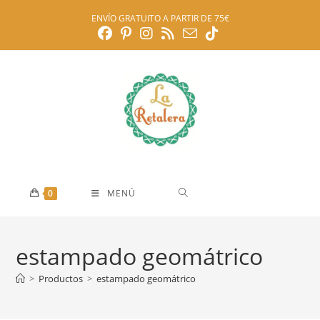
Ir
ENVÍO GRATUITO A PARTIR DE 75€
al
contenido
0
MENÚ
estampado geomátrico
>
Productos
>
estampado geomátrico