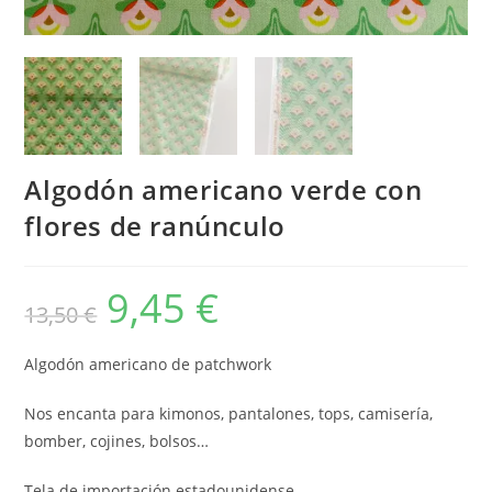
Algodón americano verde con
flores de ranúnculo
9,45
€
El
El
13,50
€
precio
precio
original
actual
era:
es:
13,50 €.
9,45 €.
Algodón americano de patchwork
Nos encanta para kimonos, pantalones, tops, camisería,
bomber, cojines, bolsos…
Tela de importación estadounidense