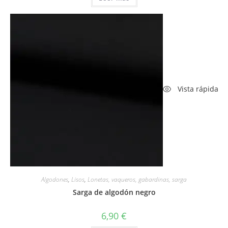
13,50 €.
9,45 €.
Vista rápida
Algodones
,
Lisos
,
Lonetas, vaqueros, gabardinas, sarga
Sarga de algodón negro
6,90
€