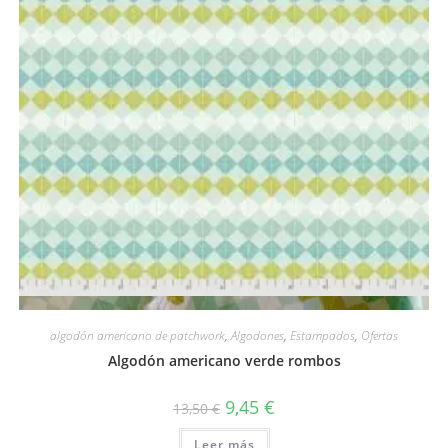
Vista rápida
algodón americano de patchwork
,
Algodones
,
Estampados
,
Ofertas
Algodón americano verde rombos
El
El
9,45
€
13,50
€
precio
precio
original
actual
Leer más
era:
es: