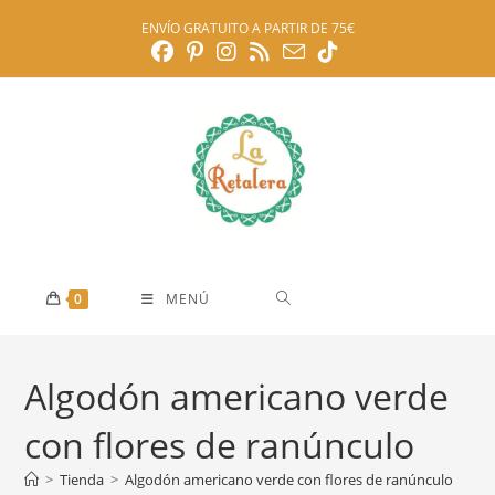
Ir
ENVÍO GRATUITO A PARTIR DE 75€
al
contenido
0
MENÚ
Algodón americano verde
con flores de ranúnculo
>
Tienda
>
Algodón americano verde con flores de ranúnculo