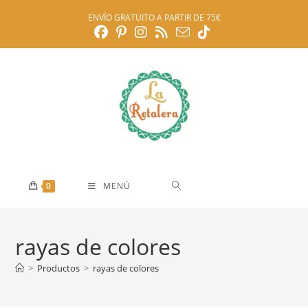
Ir
ENVÍO GRATUITO A PARTIR DE 75€
al
contenido
0
MENÚ
rayas de colores
>
Productos
>
rayas de colores