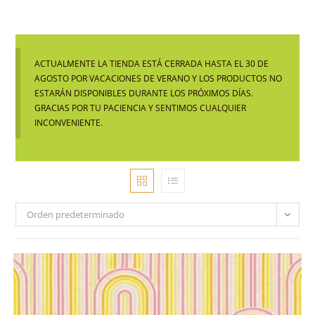
ACTUALMENTE LA TIENDA ESTÁ CERRADA HASTA EL 30 DE
AGOSTO POR VACACIONES DE VERANO Y LOS PRODUCTOS NO
ESTARÁN DISPONIBLES DURANTE LOS PRÓXIMOS DÍAS.
GRACIAS POR TU PACIENCIA Y SENTIMOS CUALQUIER
INCONVENIENTE.
Orden predeterminado