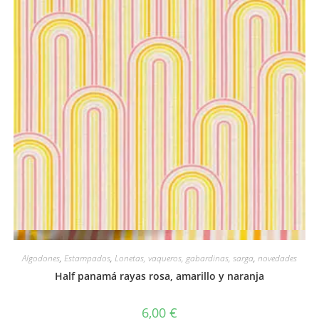
Vista rápida
Algodones
,
Estampados
,
Lonetas, vaqueros, gabardinas, sarga
,
novedades
Half panamá rayas rosa, amarillo y naranja
6,00
€