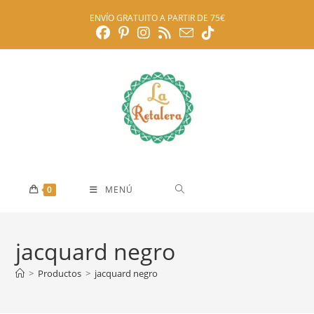
Ir
ENVÍO GRATUITO A PARTIR DE 75€
al
contenido
0
MENÚ
jacquard negro
>
Productos
>
jacquard negro