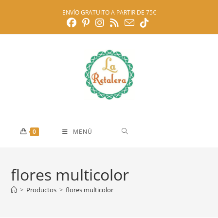
Ir
ENVÍO GRATUITO A PARTIR DE 75€
al
contenido
0
MENÚ
flores multicolor
>
Productos
>
flores multicolor