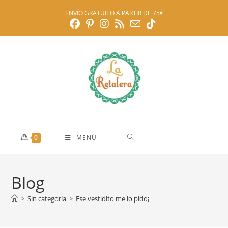
Ir
ENVÍO GRATUITO A PARTIR DE 75€
al
contenido
0
MENÚ
Blog
>
Sin categoría
>
Ese vestidito me lo pido¡