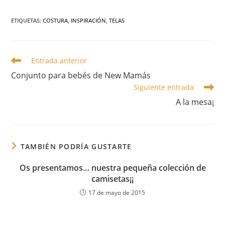
ETIQUETAS
:
COSTURA
,
INSPIRACIÓN
,
TELAS
Leer
Entrada anterior
más
Conjunto para bebés de New Mamás
artículos
Siguiente entrada
A la mesa¡
TAMBIÉN PODRÍA GUSTARTE
Os presentamos… nuestra pequeña colección de
camisetas¡¡
17 de mayo de 2015