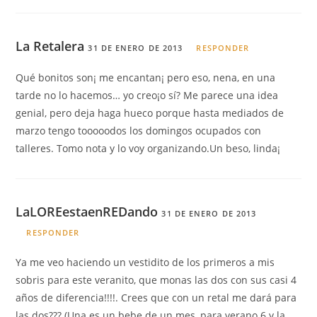
La Retalera
31 DE ENERO DE 2013
RESPONDER
Qué bonitos son¡ me encantan¡ pero eso, nena, en una
tarde no lo hacemos… yo creo¡o sí? Me parece una idea
genial, pero deja haga hueco porque hasta mediados de
marzo tengo tooooodos los domingos ocupados con
talleres. Tomo nota y lo voy organizando.Un beso, linda¡
LaLOREestaenREDando
31 DE ENERO DE 2013
RESPONDER
Ya me veo haciendo un vestidito de los primeros a mis
sobris para este veranito, que monas las dos con sus casi 4
años de diferencia!!!!. Crees que con un retal me dará para
las dos??? (Una es un bebe de un mes, para verano 6 y la