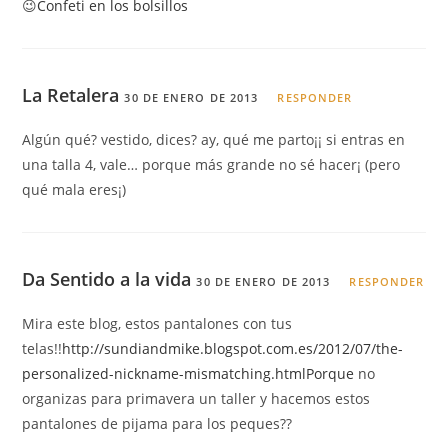
😉
Confeti en los bolsillos
La Retalera
30 DE ENERO DE 2013
RESPONDER
Algún qué? vestido, dices? ay, qué me parto¡¡ si entras en
una talla 4, vale… porque más grande no sé hacer¡ (pero
qué mala eres¡)
Da Sentido a la vida
30 DE ENERO DE 2013
RESPONDER
Mira este blog, estos pantalones con tus
telas!!
http://sundiandmike.blogspot.com.es/2012/07/the-
personalized-nickname-mismatching.htmlPorque
no
organizas para primavera un taller y hacemos estos
pantalones de pijama para los peques??