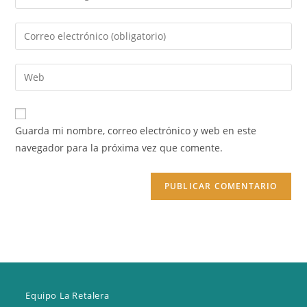
tu
nombre
Introduce
o
tu
nombre
dirección
Introduce
de
de
la
usuario
correo
URL
para
electrónico
de
comentar
Guarda mi nombre, correo electrónico y web en este
para
tu
navegador para la próxima vez que comente.
comentar
web
(opcional)
Equipo La Retalera