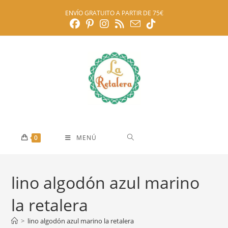
Ir
ENVÍO GRATUITO A PARTIR DE 75€
al
contenido
0
MENÚ
lino algodón azul marino
la retalera
>
lino algodón azul marino la retalera