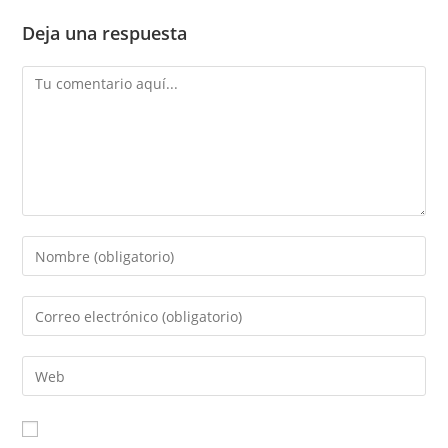
Deja una respuesta
Comentario
Introduce
tu
nombre
Introduce
o
tu
nombre
dirección
Introduce
de
de
la
usuario
correo
URL
para
electrónico
de
comentar