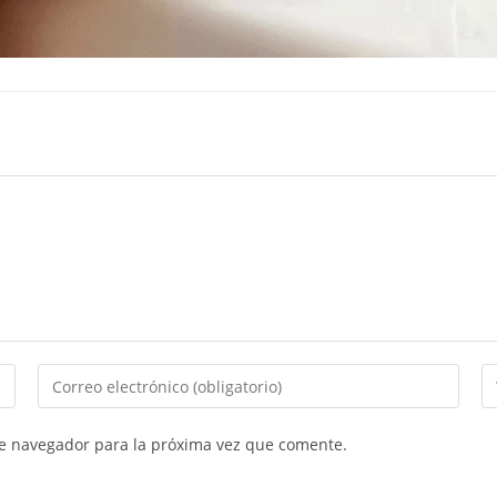
Introduce
In
tu
la
dirección
U
te navegador para la próxima vez que comente.
de
d
correo
tu