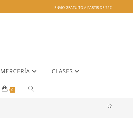
ENVÍO GRATUITO A PARTIR DE 75€
MERCERÍA
CLASES
ALTERNAR
0
BÚSQUEDA
DE