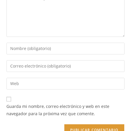
Introduce
tu
nombre
Introduce
o
tu
nombre
dirección
Introduce
de
de
la
usuario
correo
URL
para
electrónico
de
comentar
Guarda mi nombre, correo electrónico y web en este
para
tu
navegador para la próxima vez que comente.
comentar
web
(opcional)