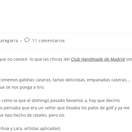
ía
Comentarios
categoría
11 comentarios
de
la
:
entrada:
ue no conoce lo que las chicas del
Club Handmade de Madrid
so
comemos galletas caseras, tartas deliciosas, empanadas caseras….
e se nos ponga a tiro.
 como la que el domingo pasado llevamos a, hay que decirlo
yo pensaba que era un señor que llevaba los palos de golf y ya me
se tipo hecho de retales, pero no.
hoa y Lara, artistas aplicadas)