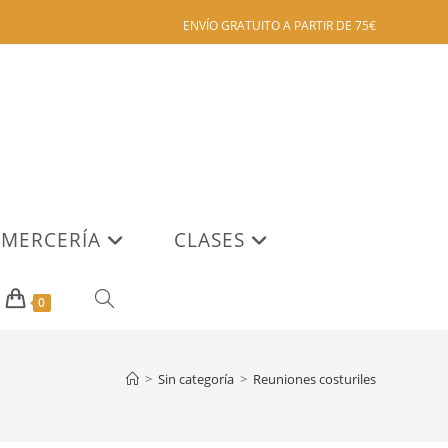
ENVÍO GRATUITO A PARTIR DE 75€
MERCERÍA
CLASES
ALTERNAR
0
BÚSQUEDA
>
Sin categoría
>
Reuniones costuriles
DE