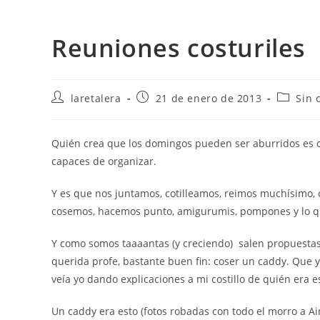
Reuniones costuriles
Autor
Publicación
Categor
laretalera
21 de enero de 2013
Sin 
de
de
de
la
la
la
entrada:
entrada:
entrada
Quién crea que los domingos pueden ser aburridos es q
capaces de organizar.
Y es que nos juntamos, cotilleamos, reimos muchísimo, 
cosemos, hacemos punto, amigurumis, pompones y lo qu
Y como somos taaaantas (y creciendo) salen propuestas
querida profe, bastante buen fin: coser un caddy. Que 
veía yo dando explicaciones a mi costillo de quién era e
Un caddy era esto (fotos robadas con todo el morro a Ain