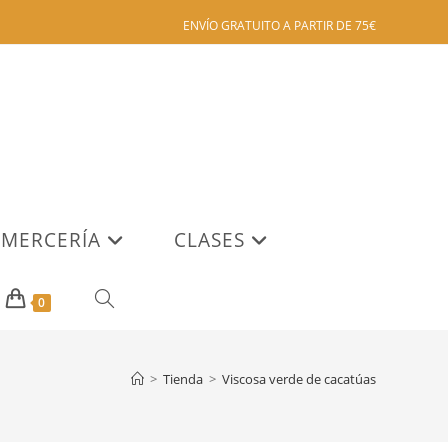
ENVÍO GRATUITO A PARTIR DE 75€
MERCERÍA
CLASES
ALTERNAR
0
BÚSQUEDA
>
Tienda
>
Viscosa verde de cacatúas
DE