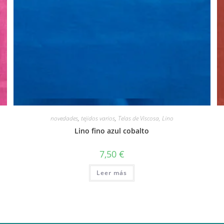
Vista rápida
novedades
,
tejidos varios
,
Telas de Viscosa, Lino
Lino fino azul cobalto
7,50
€
Leer más