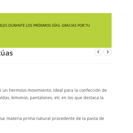
LA
LES DURANTE LOS PRÓXIMOS DÍAS. GRACIAS POR TU
WEB
túas
 con un hermoso movimiento, ideal para la confección de
ldas, kimonos, pantalones, etc en los que destaca la
losa, materia prima natural procedente de la pasta de