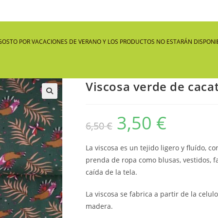
GOSTO POR VACACIONES DE VERANO Y LOS PRODUCTOS NO ESTARÁN DISPONIB
Viscosa verde de caca
🔍
3,50
€
El
El
6,50
€
precio
precio
original
actual
era:
es:
6,50 €.
3,50 €.
La viscosa es un tejido ligero y fluído,
prenda de ropa como blusas, vestidos, fa
caída de la tela.
La viscosa se fabrica a partir de la celu
madera.