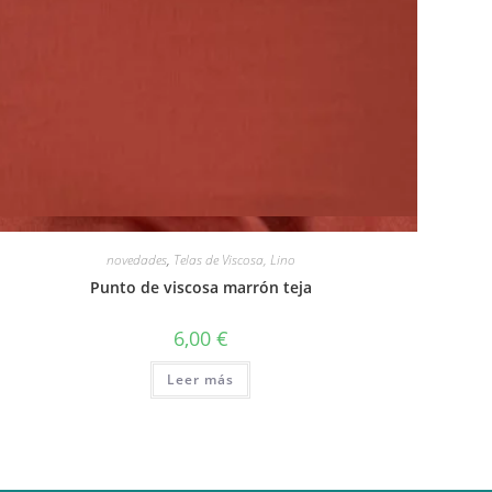
Vista rápida
novedades
,
Telas de Viscosa, Lino
Punto de viscosa marrón teja
6,00
€
Leer más