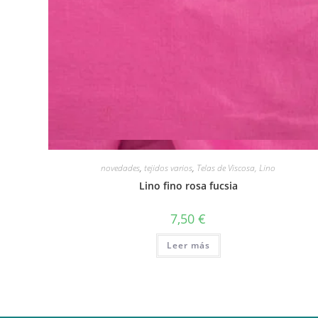
Vista rápida
novedades
,
tejidos varios
,
Telas de Viscosa, Lino
Lino fino rosa fucsia
7,50
€
Leer más