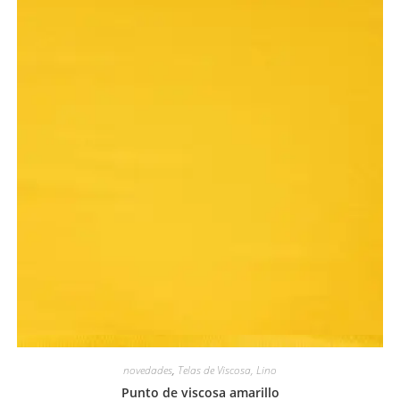
Vista rápida
novedades
,
Telas de Viscosa, Lino
Punto de viscosa amarillo