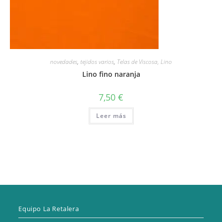
novedades
,
tejidos varios
,
Telas de Viscosa, Lino
Lino fino naranja
7,50
€
Leer más
Equipo La Retalera