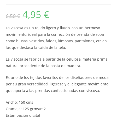
4,95
€
El
El
6,50
€
precio
precio
original
actual
era:
es:
6,50 €.
4,95 €.
La viscosa es un tejido ligero y fluído, con un hermoso
movimiento, ideal para la confección de prenda de ropa
como blusas, vestidos, faldas, kimonos, pantalones, etc en
los que destaca la caída de la tela.
La viscosa se fabrica a partir de la celulosa, materia prima
natural procedente de la pasta de madera.
Es uno de los tejidos favoritos de los diseñadores de moda
por su gran versatilidad, ligereza y el elegante movimiento
que aporta a las prendas confeccionadas con viscosa.
Ancho: 150 cms
Gramaje: 125 grms/m2
Estampación digital