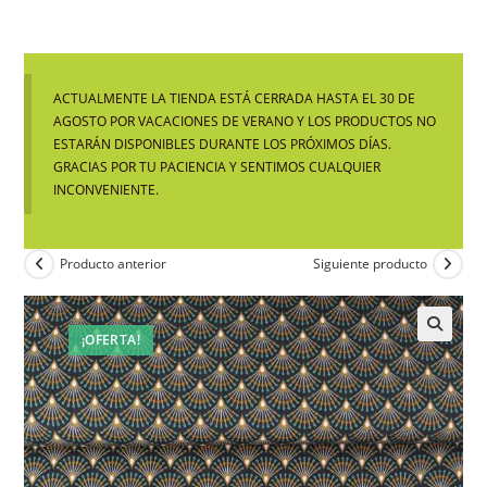
ACTUALMENTE LA TIENDA ESTÁ CERRADA HASTA EL 30 DE
AGOSTO POR VACACIONES DE VERANO Y LOS PRODUCTOS NO
ESTARÁN DISPONIBLES DURANTE LOS PRÓXIMOS DÍAS.
GRACIAS POR TU PACIENCIA Y SENTIMOS CUALQUIER
INCONVENIENTE.
Producto anterior
Siguiente producto
¡OFERTA!
🔍