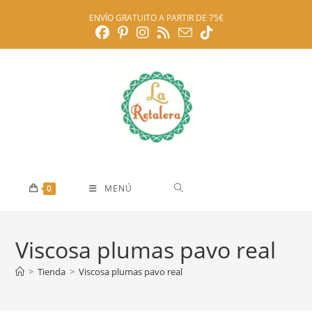
Ir
ENVÍO GRATUITO A PARTIR DE 75€
al
contenido
0
MENÚ
Viscosa plumas pavo real
>
Tienda
>
Viscosa plumas pavo real