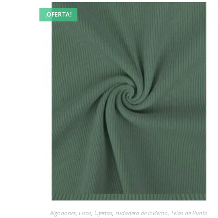
¡OFERTA!
Vista rápida
Algodones
,
Lisos
,
Ofertas
,
sudadera de invierno
,
Telas de Punto