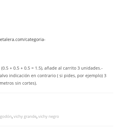
retalera.com/categoria-
0.5 + 0.5 + 0.5 = 1.5), añade al carrito 3 unidades.-
alvo indicación en contrario ( si pides, por ejemplo) 3
metros sin cortes).
algodón
,
vichy grande
,
vichy negro