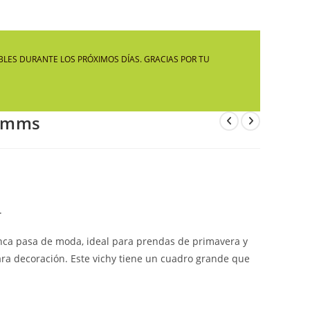
LA
LES DURANTE LOS PRÓXIMOS DÍAS. GRACIAS POR TU
WEB
 4mms
.
nunca pasa de moda, ideal para prendas de primavera y
ara decoración. Este vichy tiene un cuadro grande que