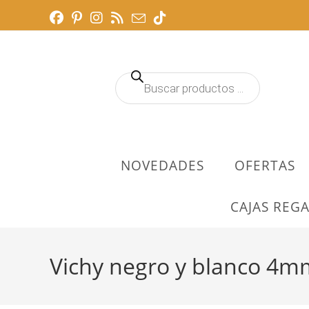
Ir
al
contenido
Búsqueda
de
productos
NOVEDADES
OFERTAS
CAJAS REGA
Vichy negro y blanco 4m