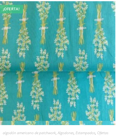
¡OFERTA!
Vista rápida
algodón americano de patchwork
,
Algodones
,
Estampados
,
Ofertas