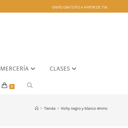
ENVÍO GRATUITO A PARTIR DE 75€
MERCERÍA
CLASES
ALTERNAR
0
BÚSQUEDA
>
Tienda
>
Vichy negro y blanco 4mms
DE