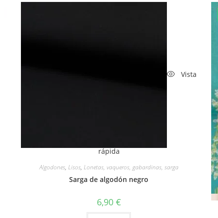
Vista
rápida
Algodones
,
Lisos
,
Lonetas, vaqueros, gabardinas, sarga
Sarga de algodón negro
6,90
€