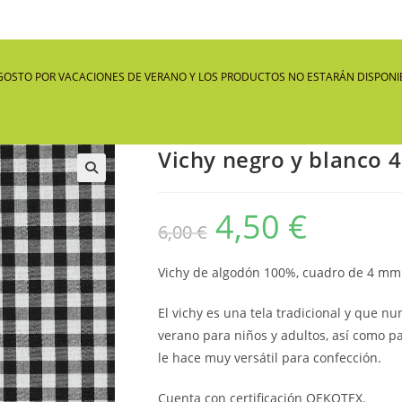
GOSTO POR VACACIONES DE VERANO Y LOS PRODUCTOS NO ESTARÁN DISPONIB
Vichy negro y blanco
🔍
4,50
€
El
El
6,00
€
precio
precio
original
actual
era:
es:
6,00 €.
4,50 €.
Vichy de algodón 100%, cuadro de 4 mm
El vichy es una tela tradicional y que 
verano para niños y adultos, así como p
le hace muy versátil para confección.
Cuenta con certificación OEKOTEX.