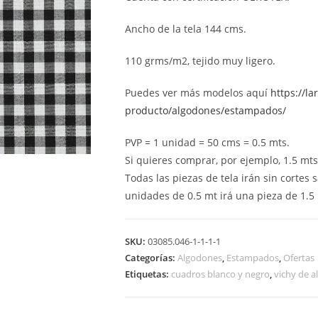
Ancho de la tela 144 cms.
110 grms/m2, tejido muy ligero.
Puedes ver más modelos aquí
https://la
producto/algodones/estampados/
PVP = 1 unidad = 50 cms = 0.5 mts.
Si quieres comprar, por ejemplo, 1.5 mts (
Todas las piezas de tela irán sin cortes s
unidades de 0.5 mt irá una pieza de 1.5 
SKU:
03085.046-1-1-1-1
Categorías:
Algodones
,
Estampados
,
Ofertas
Etiquetas:
cuadros blanco y negro
,
vichy de 