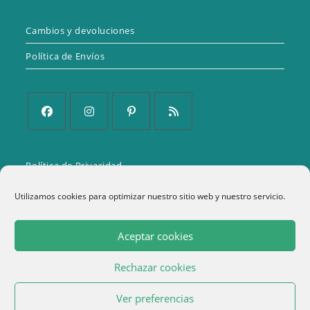
Cambios y devoluciones
Política de Envíos
Se
Se
Se
Se
abre
abre
abre
abre
Política de Privacidad
en
en
en
en
una
una
una
una
Aviso Legal
Utilizamos cookies para optimizar nuestro sitio web y nuestro servicio.
nueva
nueva
nueva
nueva
Política de cookies (UE)
pestaña
pestaña
pestaña
pestaña
Aceptar cookies
Términos y condiciones
Rechazar cookies
1
Ver preferencias