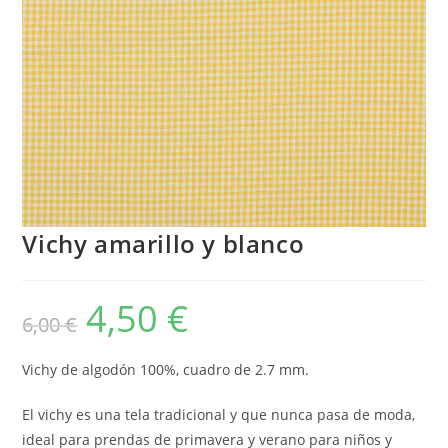
Vichy amarillo y blanco
4,50
€
El
El
6,00
€
precio
precio
original
actual
era:
es:
6,00 €.
4,50 €.
Vichy de algodón 100%, cuadro de 2.7 mm.
El vichy es una tela tradicional y que nunca pasa de moda,
ideal para prendas de primavera y verano para niños y