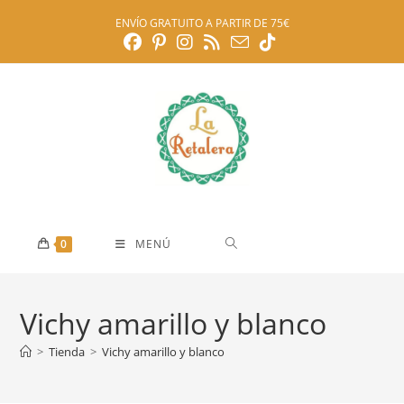
Ir
ENVÍO GRATUITO A PARTIR DE 75€
al
contenido
0
MENÚ
Vichy amarillo y blanco
>
Tienda
>
Vichy amarillo y blanco