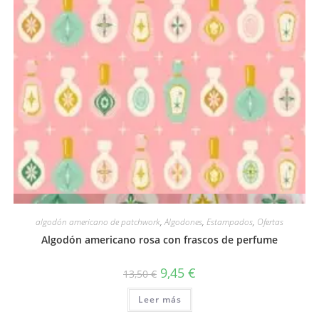
Vista rápida
algodón americano de patchwork
,
Algodones
,
Estampados
,
Ofertas
Algodón americano rosa con frascos de perfume
El
El
9,45
€
13,50
€
precio
precio
original
actual
Leer más
era:
es:
13,50 €.
9,45 €.