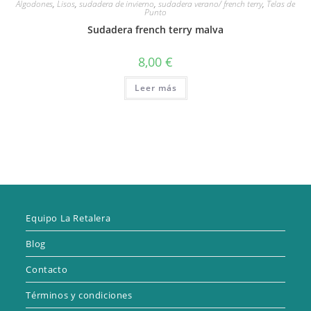
Algodones
,
Lisos
,
sudadera de invierno
,
sudadera verano/ french terry
,
Telas de
Punto
Sudadera french terry malva
8,00
€
Leer más
Equipo La Retalera
Blog
Contacto
Términos y condiciones