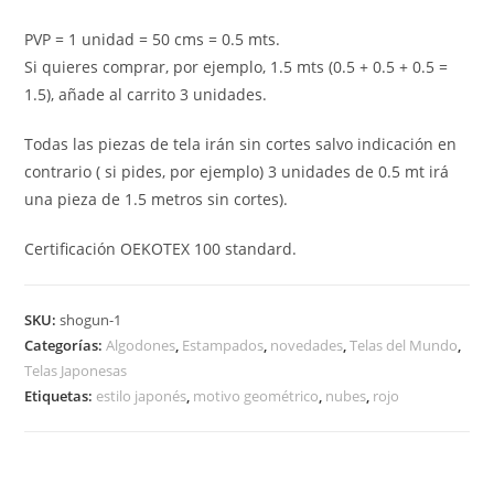
PVP = 1 unidad = 50 cms = 0.5 mts.
Si quieres comprar, por ejemplo, 1.5 mts (0.5 + 0.5 + 0.5 =
1.5), añade al carrito 3 unidades.
Todas las piezas de tela irán sin cortes salvo indicación en
contrario ( si pides, por ejemplo) 3 unidades de 0.5 mt irá
una pieza de 1.5 metros sin cortes).
Certificación OEKOTEX 100 standard.
SKU:
shogun-1
Categorías:
Algodones
,
Estampados
,
novedades
,
Telas del Mundo
,
Telas Japonesas
Etiquetas:
estilo japonés
,
motivo geométrico
,
nubes
,
rojo