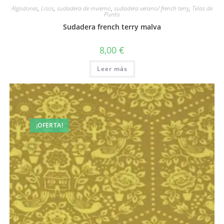
Algodones
,
Lisos
,
sudadera de invierno
,
sudadera verano/ french terry
,
Telas de
Punto
Sudadera french terry malva
8,00
€
Leer más
¡OFERTA!