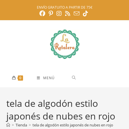
Ir
ENVÍO GRATUITO A PARTIR DE 75€
al
contenido
0
MENÚ
tela de algodón estilo
japonés de nubes en rojo
>
Tienda
>
tela de algodón estilo japonés de nubes en rojo