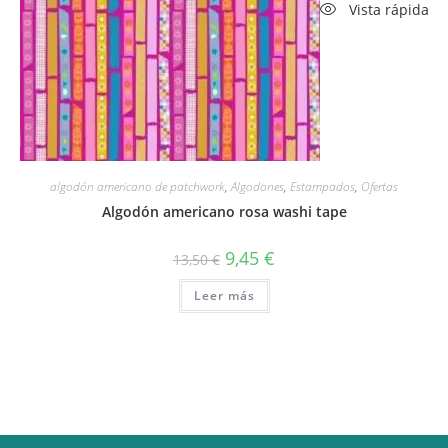
Vista rápida
algodón americano de patchwork
,
Algodones
,
Estampados
,
Ofertas
Algodón americano rosa washi tape
El
El
9,45
€
13,50
€
precio
precio
original
actual
Leer más
era:
es:
13,50 €.
9,45 €.