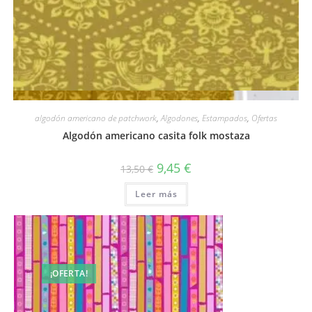
Vista rápida
algodón americano de patchwork
,
Algodones
,
Estampados
,
Ofertas
Algodón americano casita folk mostaza
El
El
9,45
€
13,50
€
precio
precio
original
actual
Leer más
era:
es:
13,50 €.
9,45 €.
¡OFERTA!