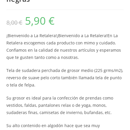
5,90
€
El
El
8,00
€
precio
precio
original
actual
era:
es:
8,00 €.
5,90 €.
¡Bienvenido a La Retalera!¡Bienvenido a La Retalera!En La
Retalera escogemos cada producto con mimo y cuidado.
Confiamos en la calidad de nuestros artículos y esperamos
que te gusten tanto como a nosotras.
Tela de sudadera perchada de grosor medio (225 grms/m2),
reverso de suave pelo corto también llamada tela de punto
o tela de felpa.
Su grosor es ideal para la confección de prendas como
vestidos, faldas, pantalones relax o de yoga, monos,
sudaderas finas, camisetas de invierno, bufandas, etc.
Su alto contenido en algodón hace que sea muy