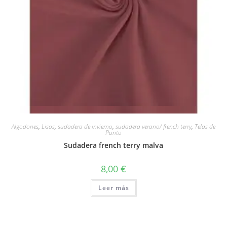
Vista rápida
Algodones
,
Lisos
,
sudadera de invierno
,
sudadera verano/ french terry
,
Telas de
Punto
Sudadera french terry malva
8,00
€
Leer más