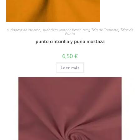
sudadera de invierno
,
sudadera verano/ french terry
,
Tela de Camiseta
,
Telas de
Punto
punto cinturilla y puño mostaza
6,50
€
Leer más