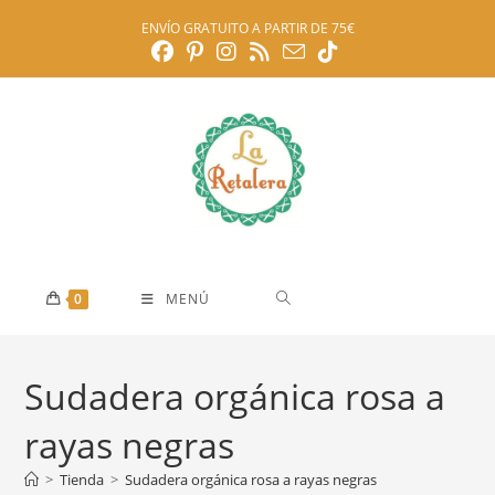
Ir
ENVÍO GRATUITO A PARTIR DE 75€
al
contenido
0
MENÚ
Sudadera orgánica rosa a
rayas negras
>
Tienda
>
Sudadera orgánica rosa a rayas negras