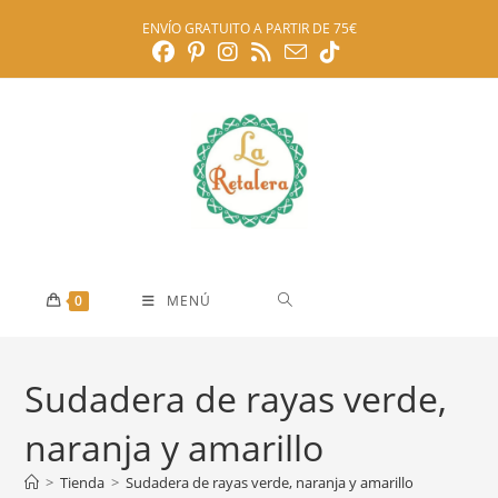
Ir
ENVÍO GRATUITO A PARTIR DE 75€
al
contenido
0
MENÚ
Sudadera de rayas verde,
naranja y amarillo
>
Tienda
>
Sudadera de rayas verde, naranja y amarillo