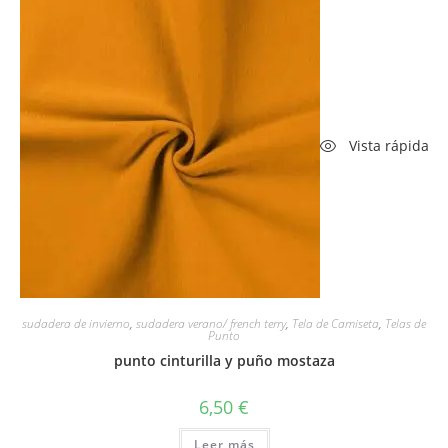
Vista rápida
sudadera de invierno
,
sudadera verano/ french terry
,
Tela de Camiseta
,
Telas de
Punto
punto cinturilla y puño mostaza
6,50
€
Leer más