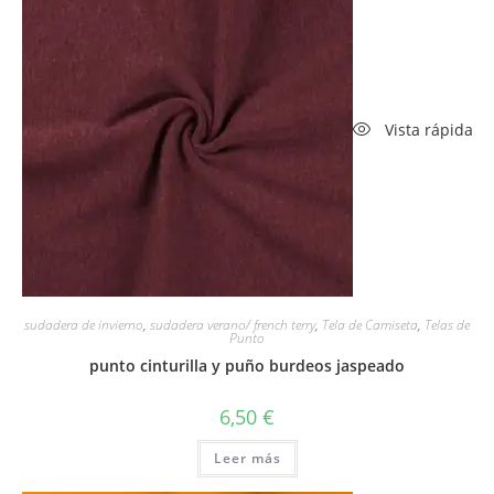
Vista rápida
sudadera de invierno
,
sudadera verano/ french terry
,
Tela de Camiseta
,
Telas de
Punto
punto cinturilla y puño burdeos jaspeado
6,50
€
Leer más