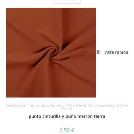
Vista rápida
sudadera de invierno
,
sudadera verano/ french terry
,
Tela de Camiseta
,
Telas de
Punto
punto cinturilla y puño marrón tierra
6,50
€