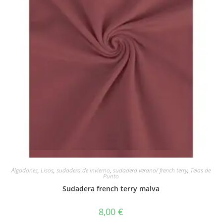
Vista rápida
Algodones
,
Lisos
,
sudadera de invierno
,
sudadera verano/ french terry
,
Telas de
Punto
Sudadera french terry malva
8,00
€