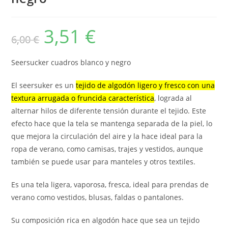
3,51
€
El
El
6,00
€
precio
precio
original
actual
era:
es:
6,00 €.
3,51 €.
Seersucker cuadros blanco y negro
El seersuker es un
tejido de algodón ligero y fresco con una
textura arrugada o fruncida característica
, lograda al
alternar hilos de diferente tensión durante el tejido. Este
efecto hace que la tela se mantenga separada de la piel, lo
que mejora la circulación del aire y la hace ideal para la
ropa de verano, como camisas, trajes y vestidos, aunque
también se puede usar para manteles y otros textiles.
Es una tela ligera, vaporosa, fresca, ideal para prendas de
verano como vestidos, blusas, faldas o pantalones.
Su composición rica en algodón hace que sea un tejido