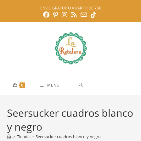
Ir
ENVÍO GRATUITO A PARTIR DE 75€
al
contenido
0
MENÚ
Seersucker cuadros blanco
y negro
>
Tienda
>
Seersucker cuadros blanco y negro