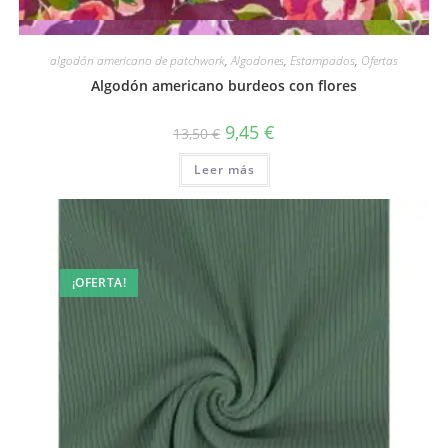
Vista rápida
algodón americano de patchwork
,
Algodones
,
Estampados
,
Ofertas
Algodón americano burdeos con flores
El
El
9,45
€
13,50
€
precio
precio
original
actual
Leer más
era:
es:
13,50 €.
9,45 €.
¡OFERTA!